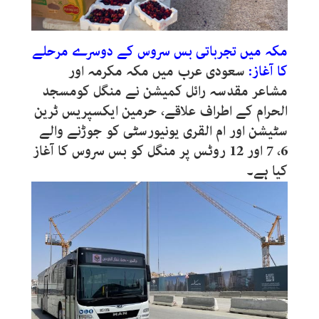
مکہ میں تجرباتی بس سروس کے دوسرے مرحلے
کا آغاز:
سعودی عرب میں مکہ مکرمہ اور
مشاعر مقدسہ رائل کمیشن نے منگل کومسجد
الحرام کے اطراف علاقے، حرمین ایکسپریس ٹرین
سٹیشن اور ام القری یونیورسٹی کو جوڑنے والے
6، 7 اور 12 روٹس پر منگل کو بس سروس کا آغاز
کیا ہے۔