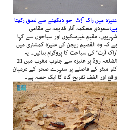
عنیزہ میں راک آڑٹ جو دیکھنے سے تعلق رکھتا
ہے:
سعودی محکمہ آثار قدیمہ نے مقامی
شہریوں، مقیم غیرملکیوں اور سیاحوں سے کہا
ہے کہ وہ القصیم ریجن کی عنیزہ کمشنری میں
’راک آرٹ‘ کی سیاحت کا پروگرام بنائیں۔ یہ
الضلعہ روڈ پر عنیزہ سے جنوب مغرب میں 21
کلو میٹر کے فاصلے پر سنہرے صحرا کے درمیان
واقع اور الغضا تفریح گاہ کا ایک حصہ ہے۔