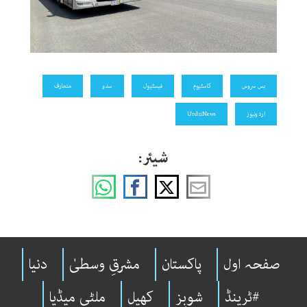
بس سروس
کاسٹیوم
فیسٹیول
سدو
متعارف
اردونیوز
UrduNews
شیئر:
صفحہ اول
پاکستان
مشرقِ وسطیٰ
دنیا
#ٹرینڈ
شوبِز
کھیل
ملٹی میڈیا