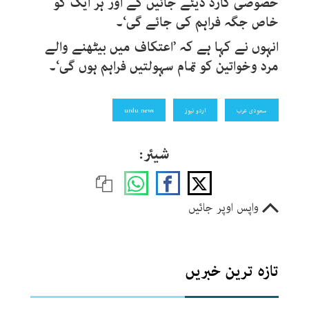
خصوصی کارڈ دیئے جائیں گے اور ہر ایک کو
خاص جگہ فراہم کی جائے گی‘۔
انہوں نے کہا ہے کہ ’اعتکاف میں بیٹھنے والے
مرد وخواتین کو تمام سہولتیں فراہم ہوں گی‘۔
سعودی عرب
اردو نیوز
urdu news
شیئر:
واپس اوپر جائیں
تازہ ترین خبریں