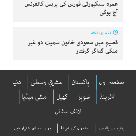
عمرہ سیکیورٹی فورس کی پریس کانفرنس
آج ہوگی
21 مارچ ، 2023
قصیم میں سعودی خاتون سمیت دو غیر
ملکی گداگر گرفتار
صفحہ اول
پاکستان
مشرقِ وسطیٰ
دنیا
#ٹرینڈ
شوبِز
کھیل
ملٹی میڈیا
لائف سٹائل
پرائیوسی پالیسی
استعمال کی شرائط
ہمارے ساتھ اشتہار دیں۔