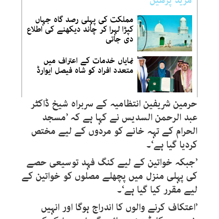
مزید پڑھیں
مملکت کی پہلی رصد گاہ جہاں
کپڑا لہرا کر چاند دیکھنے کی اطلاع
دی جاتی
نمایاں خدمات کے اعتراف میں
متعدد افراد کو شاہ فیصل ایوارڈ
حرمین شریفین انتظامیہ کے سربراہ شیخ ڈاکٹر
عبد الرحمن السدیس نے کہا ہے کہ ’مسجد
الحرام کے تہہ خانے کو مردوں کے لیے مختص
کردیا گیا ہے‘۔
’جبکہ خواتین کے لیے کنگ فہد توسیعی حصے
کی پہلی منزل میں پچھلے مصلوں کو خواتین کے
لیے مقرر کیا گیا ہے‘۔
’اعتکاف کرنے والوں کا اندراج ہوگا اور انہیں