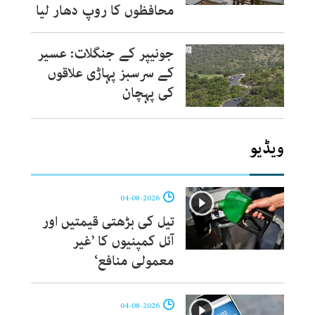
محافظوں کا روپ دھار لیا
جونیپر کے جنگلات: عسیر
کے سرسبز پہاڑی علاقوں
کی پہچان
ویڈیو
04-08-2026
تیل کی بڑھتی قیمتیں اور
آئل کمپنیوں کا ’غیر
معمولی منافع‘
04-08-2026