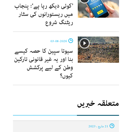
’کوئی دیکھ رہا ہے‘: پنجاب
میں ریستورانوں کی سٹار
ریٹنگ شروع
03-08-2026
سیوتا سپین کا حصہ کیسے
بنا اور یہ غیر قانونی تارکین
وطن کے لیے پرکشش
کیوں؟
متعلقہ خبریں
21 مارچ ، 2023