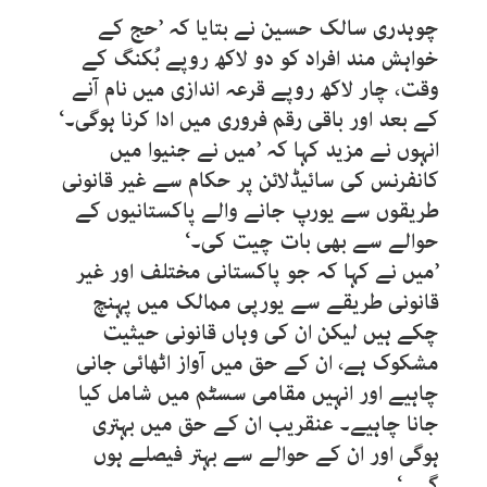
چوہدری سالک حسین نے بتایا کہ ’حج کے
خواہش مند افراد کو دو لاکھ روپے بُکنگ کے
وقت، چار لاکھ روپے قرعہ اندازی میں نام آنے
کے بعد اور باقی رقم فروری میں ادا کرنا ہوگی۔‘
انہوں نے مزید کہا کہ ’میں نے جنیوا میں
کانفرنس کی سائیڈلائن پر حکام سے غیر قانونی
طریقوں سے یورپ جانے والے پاکستانیوں کے
حوالے سے بھی بات چیت کی۔‘
’میں نے کہا کہ جو پاکستانی مختلف اور غیر
قانونی طریقے سے یورپی ممالک میں پہنچ
چکے ہیں لیکن ان کی وہاں قانونی حیثیت
مشکوک ہے، ان کے حق میں آواز اٹھائی جانی
چاہیے اور انہیں مقامی سسٹم میں شامل کیا
جانا چاہیے۔ عنقریب ان کے حق میں بہتری
ہوگی اور ان کے حوالے سے بہتر فیصلے ہوں
گے۔‘