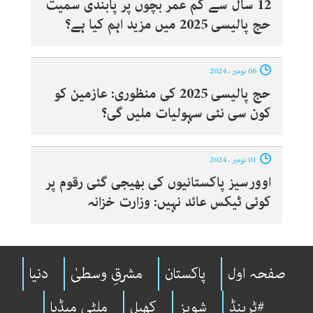
12 سال سے کم عمر بچوں پر پابندی سمیت
حج پالیسی 2025 میں مزید اہم کیا ہے؟
06 نومبر ، 2024
حج پالیسی 2025 کی منظوری: عازمین کو
کون سی نئی سہولیات ملیں گی؟
01 نومبر ، 2024
اوورسیز پاکستانیوں کی بھیجی گئی رقوم پر
کوئی ٹیکس عائد نہیں: وزارت خزانہ
صفحہ اول
پاکستان
مشرقِ وسطیٰ
دنیا
#ٹرینڈ
شوبِز
کھیل
ملٹی میڈیا