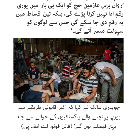
’رواں برس عازمین حج کو ایک ہی بار میں پوری
رقم ادا نہیں کرنا پڑے گی، بلکہ تین اقساط میں
یہ رقم دی جا سکے گی جس سے لوگوں کو
سہولت میسر آئے گی۔‘
چوہدری سالک نے کہا کہ ’غیر قانونی طریقے سے
یورپ پہنچنے والے پاکستانیوں کے حوالے سے جلد
بہتر فیصلے ہوں گے‘ (فائل فوٹو: اے ایف پی)