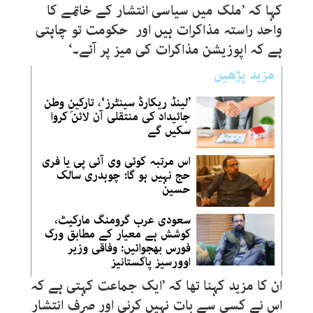
کہا کہ ’ملک میں سیاسی انتشار کے خاتمے کا
واحد راستہ مذاکرات ہیں اور حکومت تو چاہتی
ہے کہ اپوزیشن مذاکرات کی میز پر آئے۔‘
مزید پڑھیں
’لینڈ ریکارڈ سینٹرز‘، تارکینِ وطن
جائیداد کی منتقلی آن لائن کروا
سکیں گے
اس مرتبہ کوئی وی آئی پی یا فری
حج نہیں ہو گا: چوہدری سالک
حسین
سعودی عرب گرومنگ مارکیٹ،
کوشش ہے معیار کے مطابق ورک
فورس بھجوائیں: وفاقی وزیر
اوورسیز پاکستانیز
ان کا مزید کہنا تھا کہ ’ایک جماعت کہتی ہے کہ
اس نے کسی سے بات نہیں کرنی اور صرف انتشار