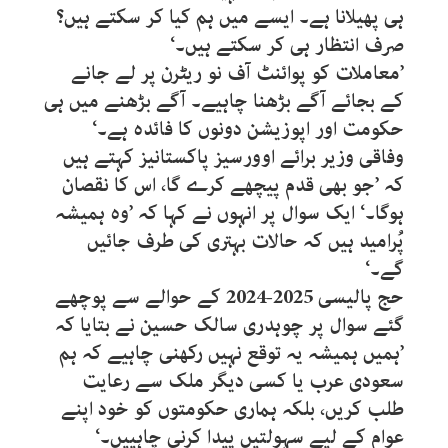
ہی پھیلانا ہے۔ ایسے میں ہم کیا کر سکتے ہیں؟
صرف انتظار ہی کر سکتے ہیں۔‘
’معاملات کو پوائنٹ آف نو ریٹرن پر لے جانے
کے بجائے آگے بڑھنا چاہیے۔ آگے بڑھنے میں ہی
حکومت اور اپوزیشن دونوں کا فائدہ ہے۔‘
وفاقی وزیر برائے اوورسیز پاکستانیز کہتے ہیں
کہ ’جو بھی قدم پیچھے کرے گا، اس کا نقصان
ہوگا۔‘ ایک سوال پر انہوں نے کہا کہ ’وہ ہمیشہ
پُرامید ہیں کہ حالات بہتری کی طرف جائیں
گے۔‘
حج پالیسی 2025-2024 کے حوالے سے پوچھے
گئے سوال پر چوہدری سالک حسین نے بتایا کہ
’ہمیں ہمیشہ یہ توقع نہیں رکھنی چاہیے کہ ہم
سعودی عرب یا کسی دیگر ملک سے رعایت
طلب کریں، بلکہ ہماری حکومتوں کو خود اپنے
عوام کے لیے سہولتیں پیدا کرنی چاہییں۔‘