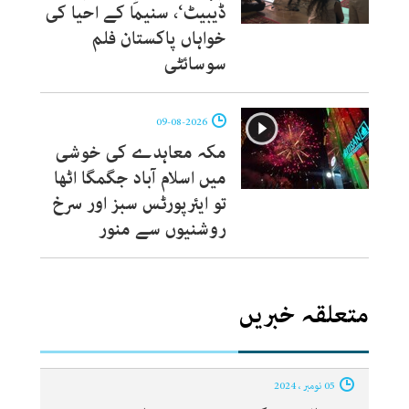
ڈیبیٹ‘، سنیما کے احیا کی
خواہاں پاکستان فلم
سوسائٹی
09-08-2026
مکہ معاہدے کی خوشی
میں اسلام آباد جگمگا اٹھا
تو ایئرپورٹس سبز اور سرخ
روشنیوں سے منور
متعلقہ خبریں
05 نومبر ، 2024