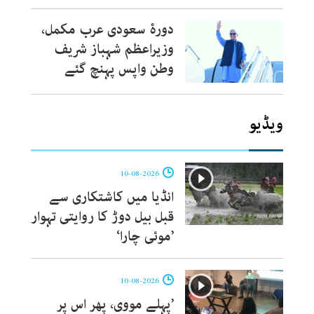
دورۂ سعودی عرب مکمل،
وزیراعظم شہباز شریف
وطن واپس پہنچ گئے
ویڈیو
10-08-2026
انڈیا میں کاشتکاری سے
قبل بیل دوڑ کا روایتی تہوار
’موئی چارا‘
10-08-2026
’پہلے مووی، پِھر اس پر