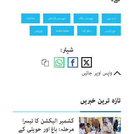
اردو نیوز
چوہدری سالک
اوورسیز پاکستانیز
مذاکرات
حج پالیسی
اسلام آباد
urdu news
اپوزیشن
شیئر:
واپس اوپر جائیں
تازہ ترین خبریں
کشمیر الیکشن کا تیسرا
مرحلہ: باغ اور حویلی کے