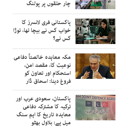
چار حلقوں پر پولنگ
پاکستانی فری لانسرز کا
خواب کس نے بیچا تھا، توڑا
کس نے؟
مکہ معاہدہ خالصتاً دفاعی
نوعیت کا، مقصد امن،
استحکام اور تعاون کو
فروغ دینا: اسحاق ڈار
پاکستان، سعودی عرب اور
ترکیہ کا مشترکہ دفاعی
معاہدہ تاریخ کا اہم سنگ
میل ہے: بلاول بھٹو