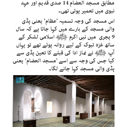
مطابق مسجد العضام 14 صدی قدیم اور عہد
نبوی میں تعمیر ہوئی تھی۔
اس مسجد کی وجہ تسمیہ ’عظام‘ یعنی ہڈی
والی مسجد کے بارے میں کہا جاتا ہے کہ سال
9 ہجری میں نبی اکرم ﷺ اسلامی لشکر کے
ساتھ غزہ تبوک کے لیے روانہ ہوئے تھے تو یہاں
آپ ﷺ نے نماز ادا کی قبلے کا تعین ہڈی سے
کیا جس کی وجہ سے اسے ’مسجد العضام‘ یعنی
ہڈی والی مسجد کہا جانے لگا۔