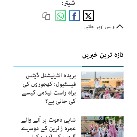
شیئر:
واپس اوپر جائیں
تازہ ترین خبریں
بریدہ انٹرنیشنل ڈیٹس
فیسٹیول: کھجوروں کی
براہ راست نیلامی کیسے
کی جاتی ہے؟
شاہی دعوت پر آنے والے
عمرہ زائرین کے دوسرے