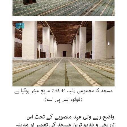
مسجد کا مجموعی رقبہ 733.34 مربع میٹر ہوگیا ہے
(فوٹو: ایس پی اے)
واضح رہے ولی عہد منصوبے کے تحت اس
تاریخی و قدیم ترین مسجد کی تعمیرِ نو مدینہ