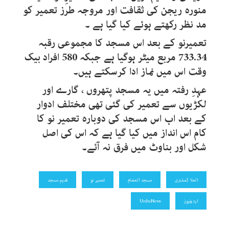
منورہ ریجن کی ثقافت اور مروجہ طرز تعمیر کو
مد نظر رکھتے ہوئے کیا گیا ہے ۔
تعمیرنو کے بعد اس مسجد کا مجموعی رقبہ
733.34 مربع میٹر ہوگیا ہے جبکہ 580 افراد بیک
وقت اس میں نماز ادا کرسکتے ہیں۔
عہدِ رفتہ میں یہ مسجد پتھروں ، گارے اور
لکڑیوں سے تعمیر کی گئی تھی مختلف ادوار
کے بعد اب اس مسجد کی دوبارہ تعمیر نو کا
کام اس انداز میں کیا گیا ہے کہ اس کی اصل
شکل اور بناوٹ میں فرق نہ آئے۔
العلا کمشنری
مسجد العضام
تعمیر نو
قدیم مسجد
اردونیوز
UrduNews