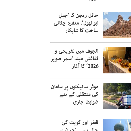
حائل ریجن کا ’جبلِ
ابوالھول‘، منفرد چٹانی
ساخت کا شاہکار
الجوف میں تفریحی و
ثقافتی میلہ ’سمر صویر
2026‘ کا آغاز
موٹر سائیکلوں پر سامان
کی منتقلی کے نئے
ضوابط جاری
قطر اور کویت کی
جانب سے نجران پر