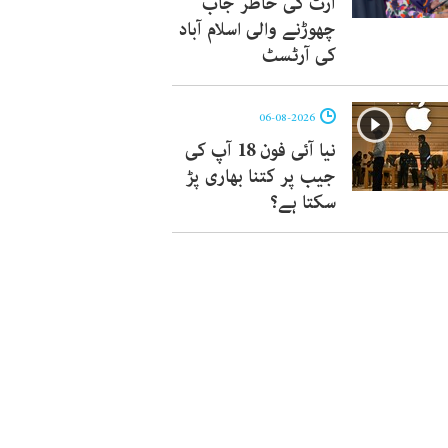
آرٹ کی خاطر جاب
چھوڑنے والی اسلام آباد
کی آرٹسٹ
06-08-2026
نیا آئی فون 18 آپ کی
جیب پر کتنا بھاری پڑ
سکتا ہے؟