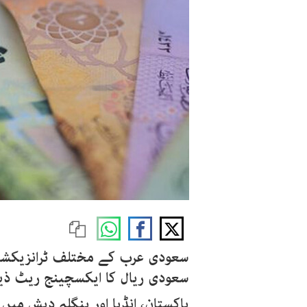
سعودی عرب کے مختلف ٹرانزیکشن سنٹرز 
سعودی ریال کا ایکسچینج ریٹ ذیل
پاکستان، انڈیا اور بنگلہ دیش میں