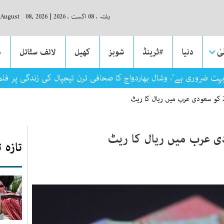
ہفتہ ، 08 اگست ، 2026
|
 August 08, 2026
ٰ
دنیا
#ٹرینڈ
شوبز
کھیل
لائف سٹائل
م
بہت ضروری ہے‘، وشال بھاردواج کا صحافی ترن تیجپال کی زندگی پر فلم ب
تازہ 