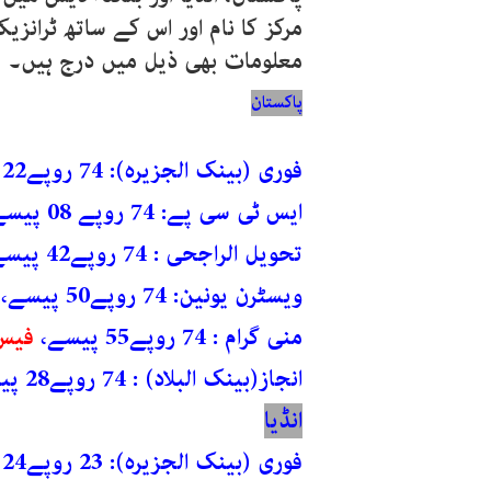
مرکز کا نام اور اس کے ساتھ ٹرانز
معلومات بھی ذیل میں درج ہیں۔
پاکستان
فوری (بینک الجزیرہ): 74 روپے22
پ
ایس ٹی سی پے: 74 روپے 08 پیسے،
تحویل الراجحی : 74 روپے42 پیسے،
ویسٹرن یونین: 74 روپے50 پیسے،
منی گرام : 74 روپے55 پیسے،
فیس: 14.95
انجاز(بینک البلاد) : 74 روپے28 پیسے،
انڈیا
فوری (بینک الجزیرہ): 23 روپے24 پیسے،