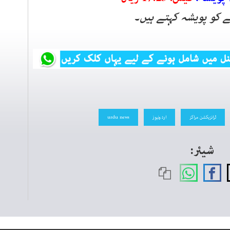
ے کو پویشہ کہتے ہیں۔
ٹرانزیکشن مراکز
اردونیوز
urdu news
شیئر: