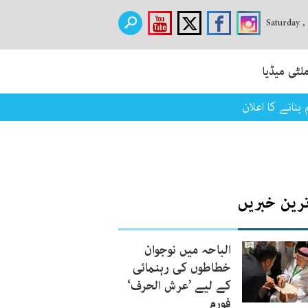
Saturday ,
لٹی میڈیا
نانے کا اعلان
ترین خبریں
الباحہ میں نوجوان
خطاطوں کی رہنمائی
کے لیے ’عرش الحرف‘
فورم