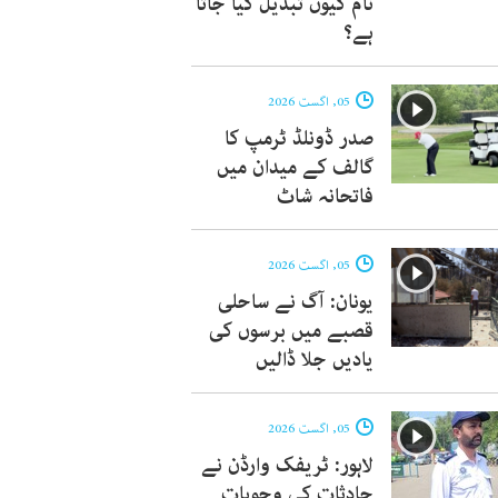
نام کیوں تبدیل کیا جاتا
ہے؟
05, اگست 2026
صدر ڈونلڈ ٹرمپ کا
گالف کے میدان میں
فاتحانہ شاٹ
05, اگست 2026
یونان: آگ نے ساحلی
قصبے میں برسوں کی
یادیں جلا ڈالیں
05, اگست 2026
لاہور: ٹریفک وارڈن نے
حادثات کی وجوہات