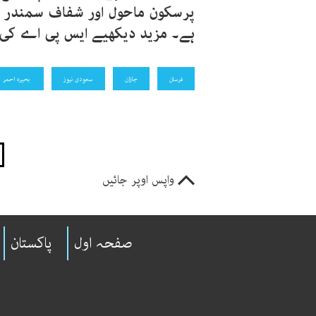
پرسکون ماحول اور شفاف سمندر کے
ہے۔ مزید دیکھیے ایس پی اے کی 
فرسان
جازان
سعودی نیوز
بحیرہ احمر
واپس اوپر جائیں
صفحہ اول
پاکستان