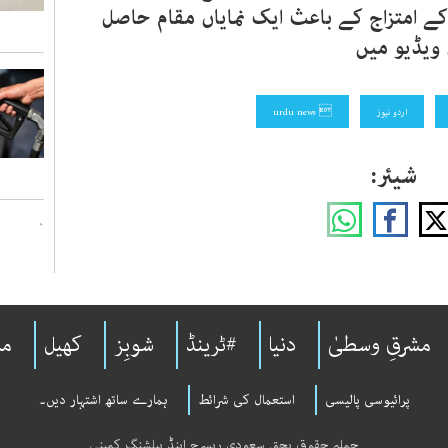
 امتزاج کے باعث ایک نمایاں مقام حاصل
ویڈیو میں
اردو نیوز
 urdu news
شیئر:
`
مشرقِ وسطیٰ
دنیا
#ٹرینڈ
شوبِز
کھیل
مل
پرائیوسی پالیسی
استعمال کی شرائط
ہمارے ساتھ اشتہار دیں۔
جملہ حقوق بحق سعودی ریسرچ اینڈ پبلشنگ کمپنی