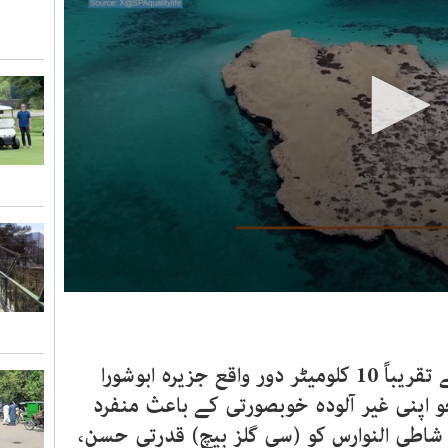
0
seconds
of
48
seconds
Volume
سعودی عرب میں جزائر فراسان سے تقریباً 10 کلومیٹر دور واقع جزیرہ ابوشورا
90%
و اپنی غیر آلودہ خوبصورتی کے باعث منفرد
شاطی النوارس کو (سی گلز بیچ) قدرتی حسن،