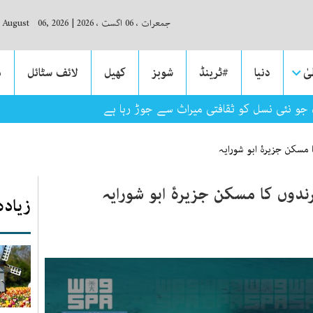
جمعرات ، 06 اگست ، 2026
|
, August 06, 2026
ٰ
دنیا
#ٹرینڈ
شوبز
کھیل
لائف سٹائل
م
 جو نئی نسل کو ثقافتی میراث سے جوڑ رہا ہے
سکن جزیرۂ ابو شورایہ
وں کا مسکن جزیرۂ ابو شورایہ
زیادہ