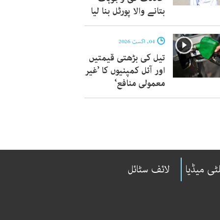
بتانے والا پورٹل بنا لیا
04, اگست 2026
تیل کی بڑھتی قیمتیں
اور آئل کمپنیوں کا ’غیر
معمولی منافع‘
ٹی میڈیا
لائف سٹائل