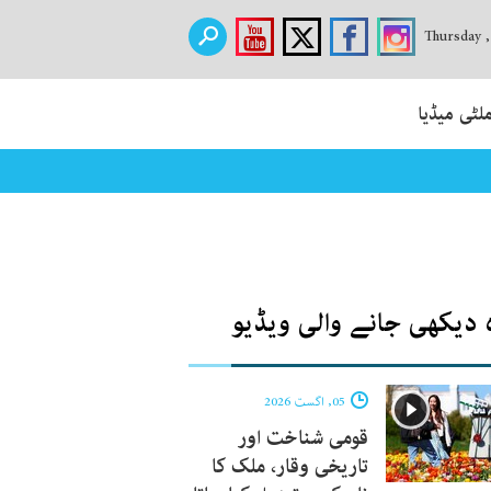
Thursday 
لٹی میڈیا
 دیکھی جانے والی ویڈیو
05, اگست 2026
قومی شناخت اور
تاریخی وقار، ملک کا