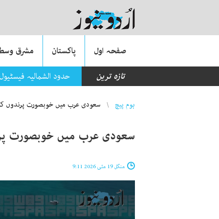
صفحہ اول
پاکستان
مشرق وسطی
تازہ ترین
حدود الشمالیہ فیسٹیول
You are here
ہوم پیچ
سعودی عرب میں خوبصورت پرندوں کا م
سعودی عرب میں خوبصورت پرند
منگل 19 مئی 2026 9:11