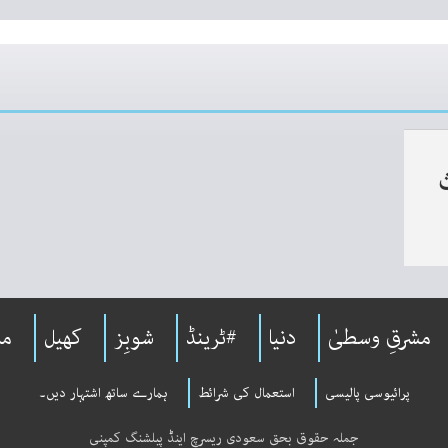
ث
مشرقِ وسطیٰ
دنیا
#ٹرینڈ
شوبِز
کھیل
مل
پرائیوسی پالیسی
استعمال کی شرائط
ہمارے ساتھ اشتہار دیں۔
جملہ حقوق بحق سعودی ریسرچ اینڈ پبلشنگ کمپنی