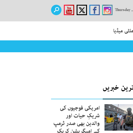
Thursday 
لٹی میڈیا
ترین خبریں
امریکی فوجیوں کی
شریکِ حیات اور
والدین بھی صدر ٹرمپ
کے امیگریشن کریک