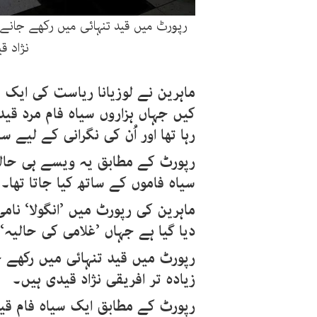
رپورٹ میں قید تنہائی میں رکھے جانے پ
نژاد ق
ماہرین نے لوزیانا ریاست کی ایک 
کیں جہاں ہزاروں سیاہ فام مرد قید
رہا تھا اور اُن کی نگرانی کے لیے س
رپورٹ کے مطابق یہ ویسے ہی حال
سیاہ فاموں کے ساتھ کیا جاتا تھا۔
ماہرین کی رپورٹ میں ’انگولا‘ نامی
دیا گیا ہے جہاں ’غلامی کی حالیہ‘ 
رپورٹ میں قید تنہائی میں رکھے ج
زیادہ تر افریقی نژاد قیدی ہیں۔
رپورٹ کے مطابق ایک سیاہ فام قید