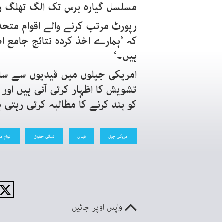
مسلسل گیارہ برس تک الگ تھلگ رک
رپورٹ مرتب کرنے والے اقوام متحد
کہ ’ہمارے اخذ کردہ نتائج جامع 
ہیں۔‘
امریکی جیلوں میں قیدیوں سے سل
تشویش کا اظہار کرتی آئی ہیں اور
کو بند کرنے کا مطالبہ کرتی رہتی 
امریکی جیل
قیدی
انسانی حقوق
اقوام م
واپس اوپر جائیں