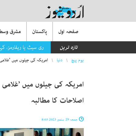
صفحہ اول
پاکستان
مشرق وسطی
تازہ ترین
ری سیٹ یا ریفارمز، کہ
You are here
ہوم پیچ
دنیا
امریکہ کی جیلوں میں ’غلامی ک
امریکہ کی جیلوں میں ’غلامی ک
اصلاحات کا مطالبہ
جمعہ 29 ستمبر 2023 8:03