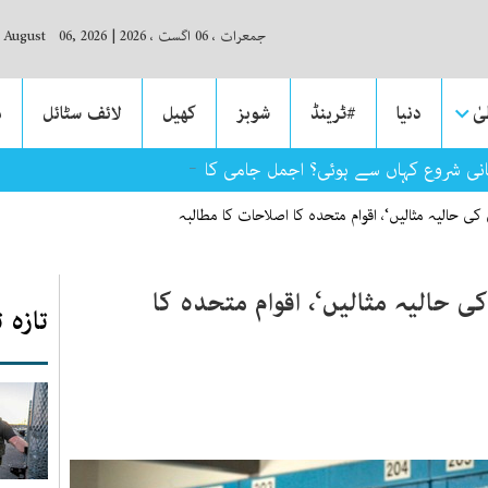
جمعرات ، 06 اگست ، 2026
|
, August 06, 2026
ٰ
دنیا
#ٹرینڈ
شوبز
کھیل
لائف سٹائل
م
انی شروع کہاں سے ہوئی؟ اجمل جامی کا کالم
ی حالیہ مثالیں‘، اقوام متحدہ کا اصلاحات کا مطالبہ
ی حالیہ مثالیں‘، اقوام متحدہ کا
تازہ 