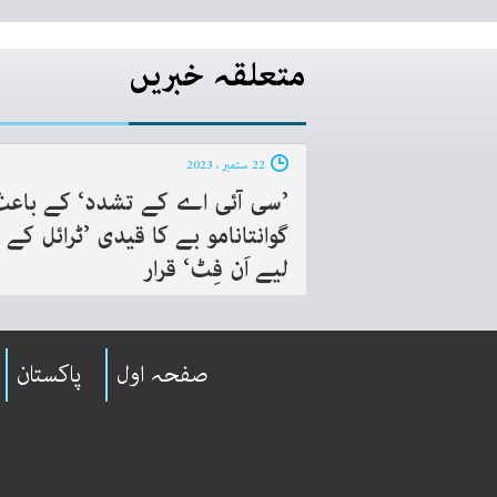
متعلقہ خبریں
22 ستمبر ، 2023
’سی آئی اے کے تشدد‘ کے باع
گوانتانامو بے کا قیدی ’ٹرائل کے
لیے اَن فِٹ‘ قرار
صفحہ اول
پاکستان