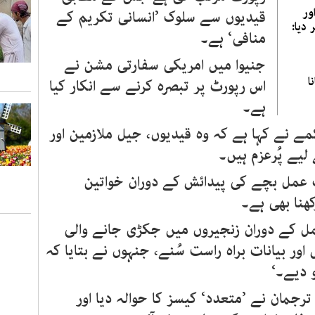
ور
قیدیوں سے سلوک ’انسانی تکریم کے
دیا:
منافی‘ ہے۔
جنیوا میں امریکی سفارتی مشن نے
ا
اس رپورٹ پر تبصرہ کرنے سے انکار کیا
ہے۔
ے نے کہا ہے کہ وہ قیدیوں، جیل ملازمین اور
لیے پُرعزم ہیں۔
ک عمل بچے کی پیدائش کے دوران خواتین
کھنا بھی ہے۔
مل کے دوران زنجیروں میں جکڑی جانے والی
اور بیانات براہ راست سُنے، جنہوں نے بتایا کہ
 دیے۔‘
رجمان نے ’متعدد‘ کیسز کا حوالہ دیا اور