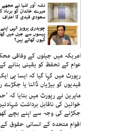
نشہ آور اشیا نے مجھے ا
میرے خاندان کو برباد کر 
سعودی قیدی کا اعتراف
چوہدری پرویز الہی اپنے
پیسوں سے جیل میں کھان
کیوں کھاتے ہیں؟
امریکہ میں جیلوں کے وفاقی محکم
عوام کے تحفظ کو یقینی بنانے کے 
رپورٹ میں کہا گیا کہ ایسا ہی ای
قیدیوں کو بیڑیاں ڈالنا یا جکڑے ر
ماہرین نے رپورٹ میں بتایا کہ ’ح
خواتین کی ناقابل برداشت شہادتیں 
جکڑنے کی وجہ سے اپنے بچے کھو
اقوام متحدہ کے انسانی حقوق کے ت