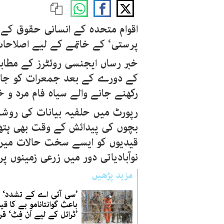
اقوام متحدہ کے انسانی حقوق کے 
پرستی‘ کے خاتمے کے لیے اصلاحات 
خبر رساں ایجنسی روئٹرز کے مطابق
کے دورے کے بعد جمعرات کو جاری
رکھنے جانے والے سیاہ فام مرد و خ
رپورٹ میں حلفیہ بیانات کی روشنی
بچوں کی پیدائش کے وقت بھی ہتھک
قیدیوں کو ایسے سخت حالات میں ک
نوآبادیاتی دور میں زرعی زمینوں پ
مزید پڑھیں
’سی آئی اے کے تشدد‘ 
باعث گوانتانامو بے کا قی
’ٹرائل کے لیے اَن فِٹ‘ قرا