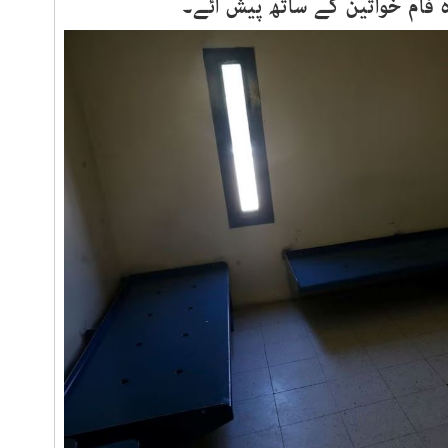
 فام خواتین کے ساتھ پیش آئے۔