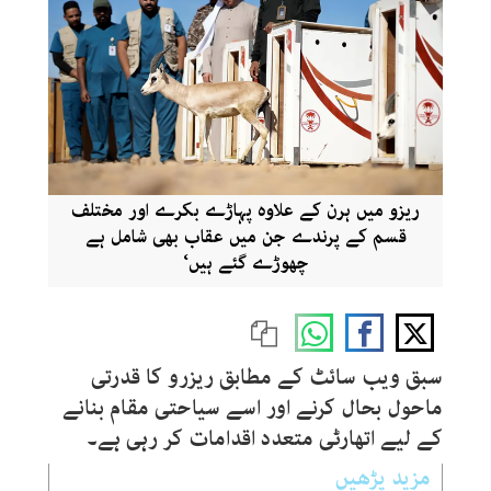
ریزو میں ہرن کے علاوہ پہاڑے بکرے اور مختلف
قسم کے پرندے جن میں عقاب بھی شامل ہے
چھوڑے گئے ہیں‘
سبق ویب سائٹ کے مطابق ریزرو کا قدرتی
ماحول بحال کرنے اور اسے سیاحتی مقام بنانے
کے لیے اتھارٹی متعدد اقدامات کر رہی ہے۔
مزید پڑھیں