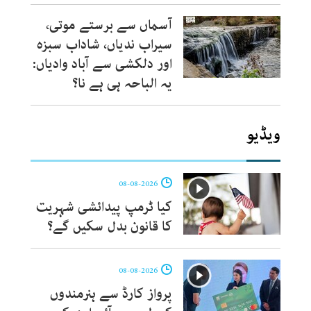
آسماں سے برستے موتی،
سیراب ندیاں، شاداب سبزہ
اور دلکشی سے آباد وادیاں:
یہ الباحہ ہی ہے نا؟
ویڈیو
08-08-2026
کیا ٹرمپ پیدائشی شہریت
کا قانون بدل سکیں گے؟
08-08-2026
پرواز کارڈ سے ہنرمندوں