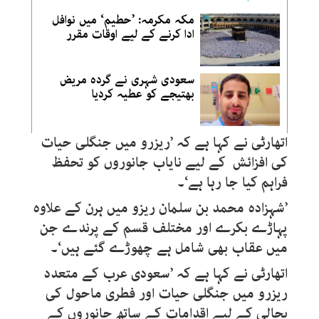
مکہ مکرمہ: ’حطیم‘ میں نوافل
ادا کرنے کے لیے اوقات مقرر
سعودی شہری نے گردہ مریض
بھتیجے کو عطیہ کردیا
اتھارٹی نے کہا ہے کہ ’ریزرو میں جنگلی حیات
کی افزائش کے لیے نایاب جانوروں کو تحفظ
فراہم کیا جا رہا ہے‘۔
’شہزادہ محمد بن سلمان ریزو میں ہرن کے علاوہ
پہاڑے بکرے اور مختلف قسم کے پرندے جن
میں عقاب بھی شامل ہے چھوڑے گئے ہیں‘۔
اتھارٹی نے کہا ہے کہ ’سعودی عرب کے متعدد
ریزرو میں جنگلی حیات اور فطری ماحول کی
بحالی کے لیے اقدامات کے ساتھ جانوروں کے