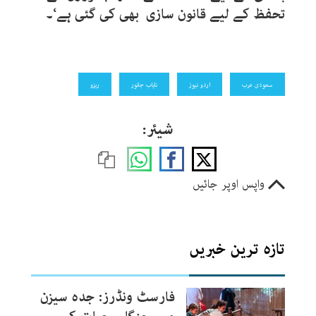
تحفظ کے لیے قانون سازی بھی کی گئی ہے‘۔
سعودی عرب
اردو نیوز
نایاب جانور
ریزو
شیئر:
واپس اوپر جائیں
تازہ ترین خبریں
فارسٹ ونڈرز: جدہ سیزن