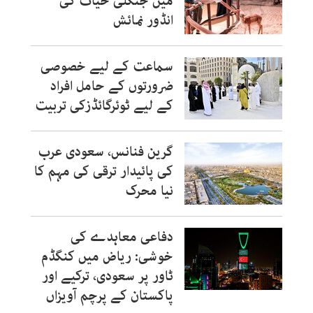
میں جنگلی حیات کی
انڈور نمائش
سماعت کے لیے خصوصی
ضرورتوں کے حامل افراد
کے لیے ٹوئرگائڈزکی تربیت
گرین فنانس، سعودی عرب
کی پائیدار ترقی کی مہم کا
نیا محرک
دفاعی معاہدے کی
خوشی: ریاض میں کنگڈم
ٹاور پر سعودی، ترکیے اور
پاکستان کے پرچم آویزاں