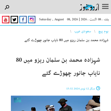
ہفتہ ، 08 اگست ، 2026
|
Saturday , August 08, 2026
You are here
ہوم پیچ
سعودی عرب
شہزادہ محمد بن سلمان ریزو میں 80 نایاب جانور چھوڑے گئے
شہزادہ محمد بن سلمان ریزو میں 80
نایاب جانور چھوڑے گئے
منگل 12 نومبر 2024 15:32