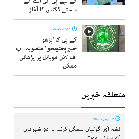
کے لیے پی آئی اے کے
سستے ٹکٹس کا آغاز
08-08-2026
کے پی کا 'پڑھو
خیبرپختونخوا' منصوبہ، اب
آف لائن موبائل پر پڑھائی
ممکن
متعلقہ خبریں
12 نومبر ، 2024
نشہ آور گولیاں سمگل کرنے پر دو شہریوں
کو سزائے موت