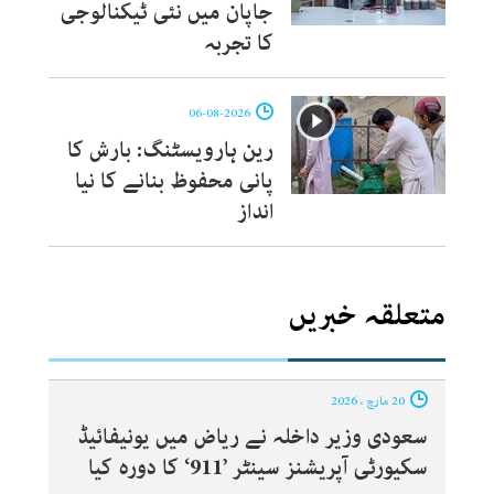
جاپان میں نئی ٹیکنالوجی
کا تجربہ
06-08-2026
رین ہارویسٹنگ: بارش کا
پانی محفوظ بنانے کا نیا
انداز
متعلقہ خبریں
20 مارچ ، 2026
سعودی وزیر داخلہ نے ریاض میں یونیفائیڈ
سکیورٹی آپریشنز سینٹر ’911‘ کا دورہ کیا