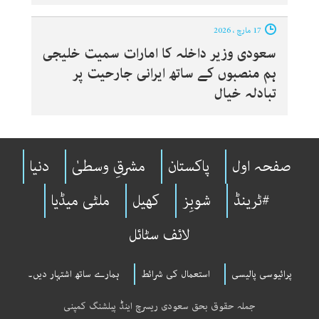
17 مارچ ، 2026
سعودی وزیر داخلہ کا امارات سمیت خلیجی
ہم منصبوں کے ساتھ ایرانی جارحیت پر
تبادلہ خیال
صفحہ اول
پاکستان
مشرقِ وسطیٰ
دنیا
#ٹرینڈ
شوبِز
کھیل
ملٹی میڈیا
لائف سٹائل
پرائیوسی پالیسی
استعمال کی شرائط
ہمارے ساتھ اشتہار دیں۔
جملہ حقوق بحق سعودی ریسرچ اینڈ پبلشنگ کمپنی