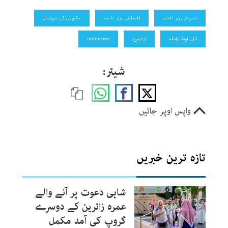
سعودی وزیر داخلہ
فلسطینی وزیر داخلہ
سکیورٹی کی صورتحال
ٹیلی فونک رابطہ
اردونیوز
urdunewes
شیئر:
واپس اوپر جائیں
تازہ ترین خبریں
شاہی دعوت پر آنے والے
عمرہ زائرین کے دوسرے
گروپ کی آمد مکمل