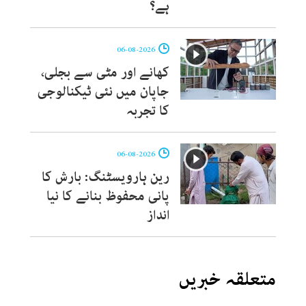
ہے؟
06-08-2026
کھانے اور مٹی سے بجلی،
جاپان میں نئی ٹیکنالوجی
کا تجربہ
06-08-2026
رین ہارویسٹنگ: بارش کا
پانی محفوظ بنانے کا نیا
انداز
متعلقہ خبریں