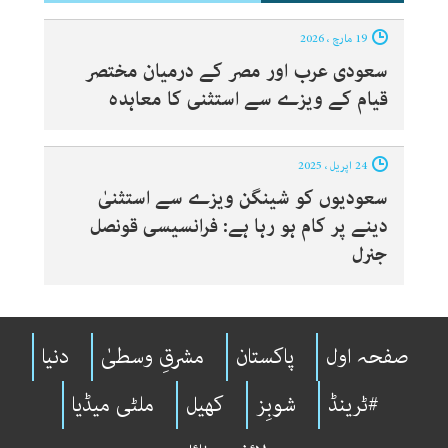
19 مارچ ، 2026
سعودی عرب اور مصر کے درمیان مختصر
قیام کے ویزے سے استثنی کا معاہدہ
24 اپریل ، 2025
سعودیوں کو شینگن ویزے سے استثنیٰ
دینے پر کام ہو رہا ہے: فرانسیسی قونصل
جنرل
صفحہ اول
پاکستان
مشرقِ وسطیٰ
دنیا
#ٹرینڈ
شوبِز
کھیل
ملٹی میڈیا