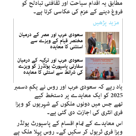
مطابق یہ اقدام سیاحت اور ثقافتی تبادلح کو
فروغ دینے کے عزم کی عکاسی کرتا ہے۔
مزید پڑھیں
سعودی عرب اور مصر کے درمیان
مختصر قیام کے ویزے سے
استثنی کا معاہدہ
سعودی عرب اور ترکیہ کے درمیان
سفارتی پاسپورٹ ہولڈرز کو ویزے
کی شرائط سے استثی کا معاہدہ
یاد رہے کہ سعودی عرب اور روس نے یکم دسمبر
2025 کو ایک معاہدے پر دستخط کیے
تھے جس میں دونوں ملکوں کے شہریوں کو ویزا
فری انٹری کی اجازت دی گئی ہے۔
اس معاہدے کے تمام اقسام کے پاسپورٹ ہولڈر
ویزا فری ٹریول کر سکیں گے۔ روس پہلا ملک ہے