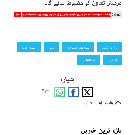
درمیان تعاون کو مضبوط بنائے گا۔
ویزا فری ٹریول
معاہدے پر عملدرآمد
روس
سعودی عرب
اردونیوز
UrduNews
شیئر:
واپس اوپر جائیں
تازہ ترین خبریں