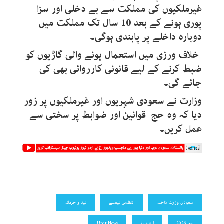
غیرملکیوں کی مملکت سے بے دخلی اور سزا
پوری ہونے کے بعد 10 سال تک مملکت میں
دوبارہ داخلے پر پابندی ہوگی۔
خلاف ورزی میں استعمال ہونے والی گاڑیوں کو
ضبط کرنے کے لیے قانونی کارروائی بھی کی
جائے گی۔
وزارت نے سعودی شہریوں اور غیرملکیوں پر زور
دیا کہ وہ حج قوانین اور ضوابط پر سختی سے
عمل کریں۔
سعودی وزارت داخلہ
انتظامی فیصلے
قید و جرمانہ
حج 2026
اردونیوز
UrduNews