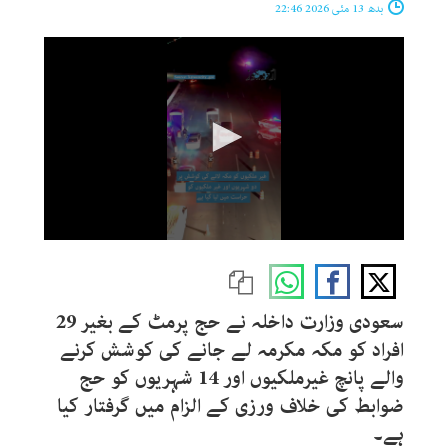
بدھ 13 مئی 2026 22:46
0
seconds
of
34
seconds
سعودی وزارت داخلہ نے حج پرمٹ کے بغیر 29
افراد کو مکہ مکرمہ لے جانے کی کوشش کرنے
والے پانچ غیرملکیوں اور 14 شہریوں کو حج
ضوابط کی خلاف ورزی کے الزام میں گرفتار کیا
ہے۔