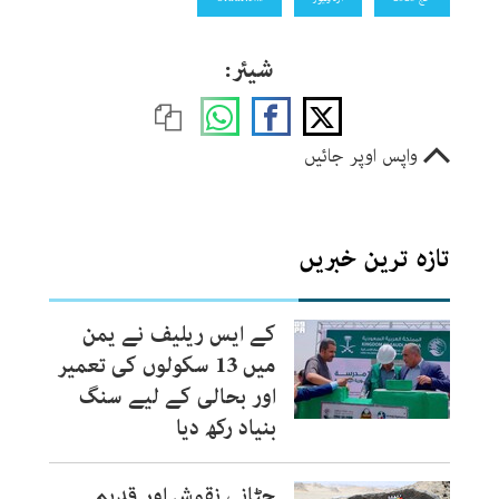
شیئر:
واپس اوپر جائیں
تازہ ترین خبریں
کے ایس ریلیف نے یمن
میں 13 سکولوں کی تعمیر
اور بحالی کے لیے سنگ
بنیاد رکھ دیا
چٹانی نقوش اور قدیم