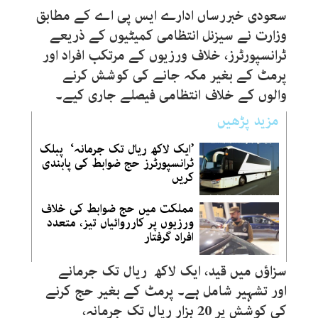
سعودی خبررساں ادارے ایس پی اے کے مطابق
وزارت نے سیزنل انتظامی کمیٹیوں کے ذریعے
ٹرانسپورٹرز، خلاف ورزیوں کے مرتکب افراد اور
پرمٹ کے بغیر مکہ جانے کی کوشش کرنے
والوں کے خلاف انتظامی فیصلے جاری کیے۔
مزید پڑھیں
’ایک لاکھ ریال تک جرمانہ‘ پبلک
ٹرانسپورٹرز حج ضوابط کی پابندی
کریں
مملکت میں حج ضوابط کی خلاف
ورزیوں پر کارروائیاں تیز، متعدد
افراد گرفتار
سزاؤں میں قید، ایک لاکھ ریال تک جرمانے
اور تشہیر شامل ہے۔ پرمٹ کے بغیر حج کرنے
کی کوشش پر 20 ہزار ریال تک جرمانہ،