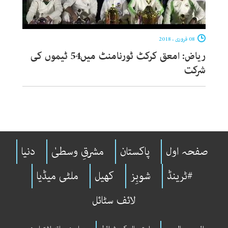
08 فروری ، 2018
ریاض: امعق کرکٹ ٹورنامنٹ میں54 ٹیموں کی
شرکت
صفحہ اول
پاکستان
مشرقِ وسطیٰ
دنیا
#ٹرینڈ
شوبِز
کھیل
ملٹی میڈیا
لائف سٹائل