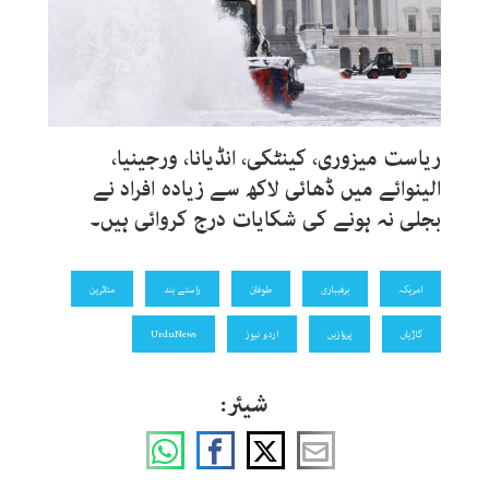
ریاست میزوری، کینٹکی، انڈیانا، ورجینیا،
الینوائے میں ڈھائی لاکھ سے زیادہ افراد نے
بجلی نہ ہونے کی شکایات درج کروائی ہیں۔
امریکہ
برفبباری
طوفان
راستے بند
متاثرین
گاڑیاں
پروازیں
اردو نیوز
UrduNews
شیئر: