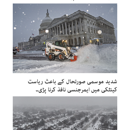
شدید موسمی صورتحال کے باعث ریاست
کینٹکی میں ایمرجنسی نافذ کرنا پڑی۔