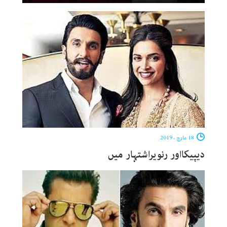
18 مارچ ، 2019
دیپیکااور رنویراشتہار میں