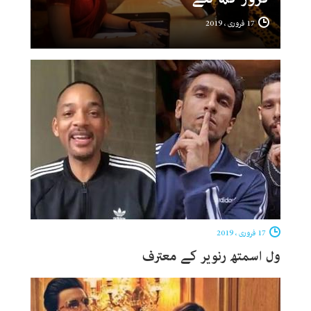
17 فروری ، 2019
17 فروری ، 2019
ول اسمتھ رنویر کے معترف