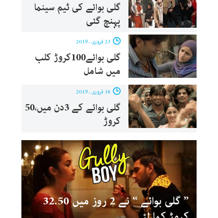
گلی بوائے کی ٹیم سینما
پہنچ گئی
23 فروری ، 2019
گلی بوائے100کروڑ کلب
میں شامل
18 فروری ، 2019
گلی بوائے کے 3دن میں،50
کروڑ
” گلی بوائے “ نے 2 روز میں 32.50
کروڑ کما لئے