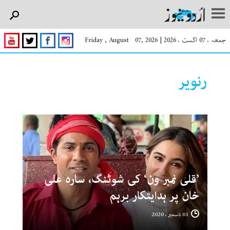
جمعہ ، 07 اگست ، 2026
|
Friday , August 07, 2026
رنویر
’قلی نمبر ون‘ کی شوٹنگ، سارہ علی
خان پر ہدایتکار برہم
01 دسمبر ، 2020