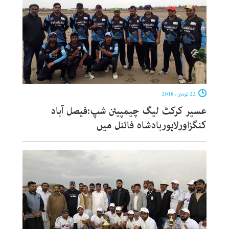
22 نومبر ، 2018
عسیر کرکٹ لیگ چیمپیئن شپ:فیصل آباد
کنگزاورلاہوربادشاہ فائنل میں