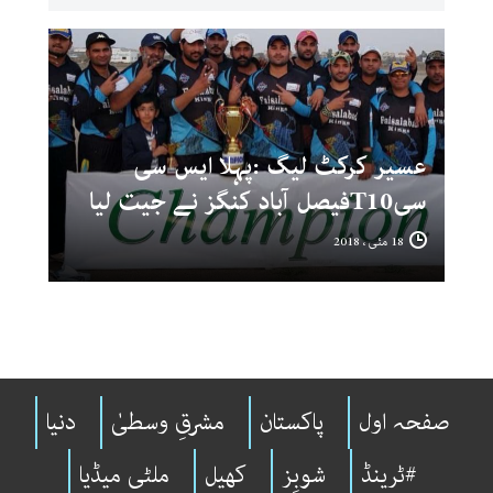
عسیر کرکٹ لیگ :پہلا ایس سی
سیT10فیصل آباد کنگز نے جیت لیا
18 مئی ، 2018
صفحہ اول
پاکستان
مشرقِ وسطیٰ
دنیا
#ٹرینڈ
شوبِز
کھیل
ملٹی میڈیا