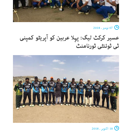
07 نومبر ، 2018
عسیر کرکٹ لیگ: پہلا عربین کو آپریٹو کمپنی
ٹی ٹوئنٹی ٹورنامنٹ
18 اکتوبر ، 2018