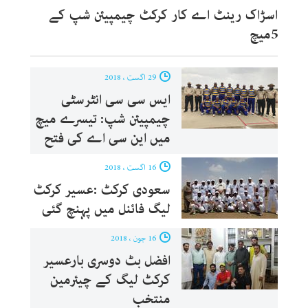
اسڑاک رینٹ اے کار کرکٹ چیمپیئن شپ کے
5میچ
29 اگست ، 2018
ایس سی سی انٹرسٹی
چیمپیئن شپ: تیسرے میچ
میں این سی اے کی فتح
16 اگست ، 2018
سعودی کرکٹ :عسیر کرکٹ
لیگ فائنل میں پہنچ گئی
16 جون ، 2018
افضل بٹ دوسری بارعسیر
کرکٹ لیگ کے چیئرمین
منتخب