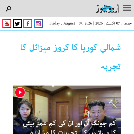
جمعہ ، 07 اگست ، 2026
|
Friday , August 07, 2026
شمالی کوریا کا کروز میزائل کا
تجربہ
کم جونگ اُن اور ان کی کم عمر بیٹی
کا میزائلوں کے تجربات کا مشاہدہ