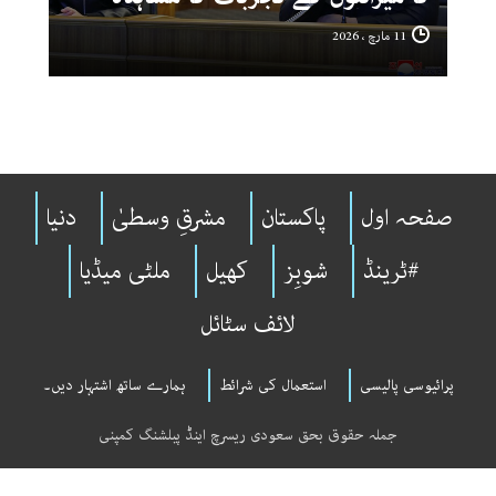
11 مارچ ، 2026
صفحہ اول
پاکستان
مشرقِ وسطیٰ
دنیا
#ٹرینڈ
شوبِز
کھیل
ملٹی میڈیا
لائف سٹائل
پرائیوسی پالیسی
استعمال کی شرائط
ہمارے ساتھ اشتہار دیں۔
جملہ حقوق بحق سعودی ریسرچ اینڈ پبلشنگ کمپنی