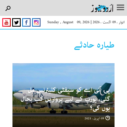
اتوار ، 09 اگست ، 2026
|
Sunday , August 09, 2026
طیارہ حادثے
پی آئی اے کو سیفٹی کلیئرنس مل
گئی، یورپ کے لیے پروازیں کب بحال
ہوں گی؟
09 اپریل ، 2021