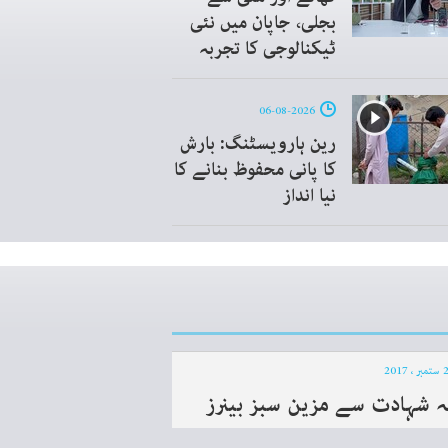
بجلی، جاپان میں نئی
ٹیکنالوجی کا تجربہ
06-08-2026
رین ہارویسٹنگ: بارش
کا پانی محفوظ بنانے کا
نیا انداز
ہ شہادت سے مزین سبز بینرز