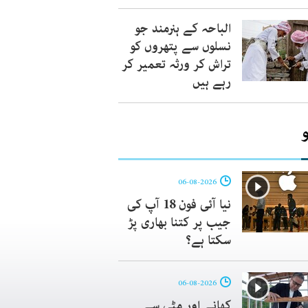
الباحہ کے ہنرمند جو
نسلوں سے پتھروں کو
تراش کر ورثہ تعمیر کر
رہے ہیں
06-08-2026
نیا آئی فون 18 آپ کی
جیب پر کتنا بھاری پڑ
سکتا ہے؟
06-08-2026
کھانے اور مٹی سے