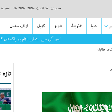
جمعرات ، 06 اگست ، 2026
|
, August 06, 2026
ٰ
دنیا
#ٹرینڈ
شوبز
کھیل
لائف سٹائل
م
ے‘، حسینہ واجد کے بیٹے کے آئی ایس آئی سے متعلق الزام پر پاکستان کا
عر مقابلہ
تازہ 