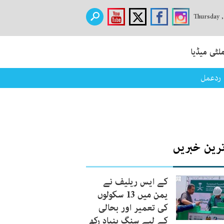
Thursday 
لٹی میڈیا
 ردعمل
ترین خبریں
کے ایس ریلیف نے
یمن میں 13 سکولوں
کی تعمیر اور بحالی
کے لیے سنگ بنیاد رکھ