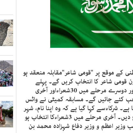
نی کے موقع پر "قومی شاعر"مقابلہ منعقد ہو
ن قومی شاعر کا انتخاب کریں گے۔ پہلے
مرحلے میں 100شعرا ءکے 2شعر اور دوسرے مرحلے میں 30شعراءاور آخری
عار منتخب کئے جائیں گے۔ مسابقہ کمیٹی نے واٹس
 ہے۔ شرکاءسے کہا گیا ہے کہ وہ اپنا نام، شہر
کا نام اور 2شعر تحریر کر کے بھیج دیں۔ آخری مرحلے میں 3شعراءکا انتخاب ہو
ئب وزیر اعظم و وزیر دفاع شہزادہ محمد بن