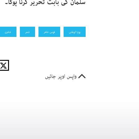
سلمان کی بابت تحریر کرنا ہوگا۔
یوم الوطنی
قومی شاعر
شعر
شاعری
واپس اوپر جائیں