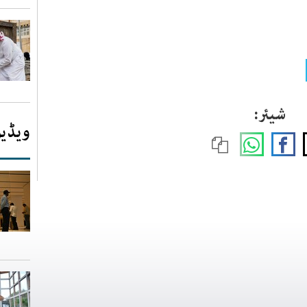
شیئر:
ویڈیو