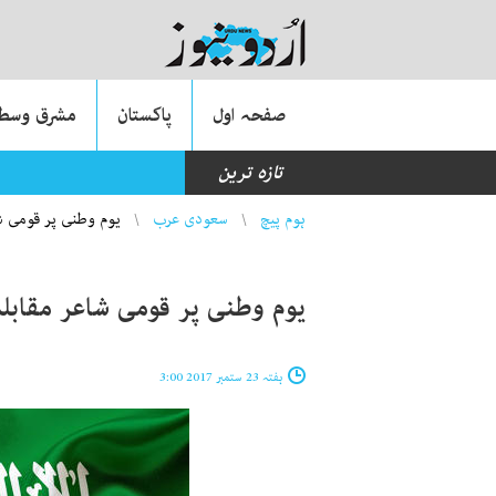
صفحہ اول
پاکستان
مشرق وسطی
تازہ ترین
’انڈین وائرس کا اثر ہ
You are here
ہوم پیچ
سعودی عرب
یوم وطنی پر قومی شا
یوم وطنی پر قومی شاعر مقابلہ
ہفتہ 23 ستمبر 2017 3:00