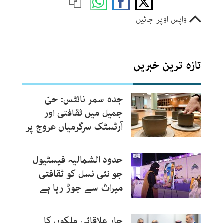
واپس اوپر جائیں
تازہ ترین خبریں
جدہ سمر نائٹس: حیّ
جمیل میں ثقافتی اور
آرٹسٹک سرگرمیاں عروج پر
حدود الشمالیہ فیسٹیول
جو نئی نسل کو ثقافتی
میراث سے جوڑ رہا ہے
چار علاقائی ملکوں کا