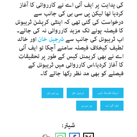
کی ہدایت پر ایف آئی اے نے کارروائی کا آغاز
کردیا تھا لیکن پی سی بی کی جانب سے
درخواست کی گئی تھی کہ اینٹی کرپشن ٹریبونل
کا فیصلہ ہونے تک مزید کارروائی نہ کی جائے۔
اب ٹریبونل کی جانب سے
شرجیل خان
اور خالد
لطیف کیخلاف فیصلہ سامنے آچکا تو ایف آئی
اے نے بھی کریمنل کیس کے طور پر تحقیقات
کا آغاز کردیا،اس کارروائی میں ٹریبونل کے
فیصلے کو بھی مد نظر رکھا جائے گا۔
اسپاٹ فکسنگ کیس
شرجیل خان
پی ایس ایل
ایف آئی اے
پی سی بی
شیئر: