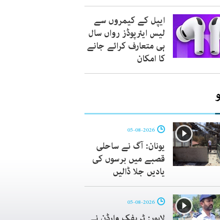
ایپل کے کیمروں سے
لیس ایئرپوڈز رواں سال
ہی متعارف کرائے جانے
کا امکان
05-08-2026
یونان: آگ نے ساحلی
قصبے میں برسوں کی
یادیں جلا ڈالیں
05-08-2026
لاہور: ٹریفک وارڈن نے