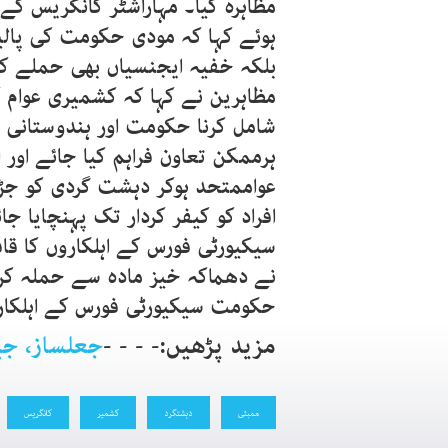
مظاہرہ کیا۔ مہاراشٹر کانگریس کے
ہوئے کہا کہ مودی حکومت کی پال
بلکہ خفیہ ایجنسیاں بھی حملے کی 
مظاہرین نے کہا کہ کشمیری عوام ک
شامل کرنا حکومت اور ہندوستانی 
ہرممکن تعاون فراہم کیا جائے او
عواممتحد ہوکر دہشت گردی کو جڑس
افراد کو کیفر کردار تک پہنچایا 
سیکیورٹی فورس کے اہلکاروں کا قا
حکومت سیکیورٹی فورس کے اہلکا
مزید پڑھیں:- - - -
جعلساز، جی
ممبئی
دہشتگرد
کشمیر
کانگریس