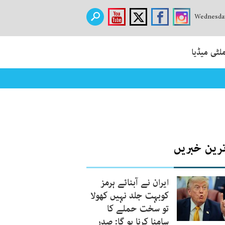
Wednesday
لٹی میڈیا
ترین خبریں
ایران نے آبنائے ہرمز
کوبہت جلد نہیں کھولا
تو سخت حملے کا
سامنا کرنا ہو گا: صدر