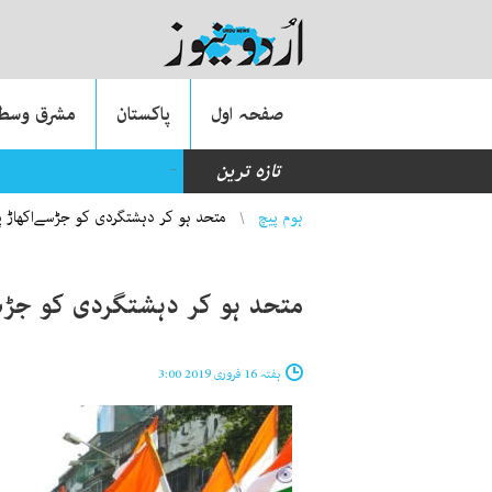
صفحہ اول
پاکستان
مشرق وسطی
_
تازہ ترین
وہ وائرل ویڈیوز جنہوں 
You are here
ہوم پیچ
متحد ہو کر دہشتگردی کو جڑسےاکھاڑ پھ
متحد ہو کر دہشتگردی کو جڑس
ہفتہ 16 فروری 2019 3:00