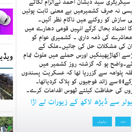
 سیکریٹری سید ذیشان احمد نےالزام لگاتے
یسی نہ صرف کشمیرمیں بے معنی ثابت ہوئیں
سازش کو روکنے میں ناکام نظر آئیں۔
ا اعتماد بحال کرکے انہیں قومی دھارے میں
معاشرے کی ذمہ داری ۔ کشمیری عوام کو
ر ان کی مشکلات حل کی جائیں۔ملک کے
ے اکھاڑپھینکیں اورس حملے میں ملوث تمام
ویڈیو
جائے۔واضح ہو کہ گزشتہ روز کشمیر میں
فلہ پلوامہ سے گزررہا تھا کہ عسکریت پسندوں
نے دھماکہ خیز مادہ سے حملہ کرکے44سے زائد فوجیوں کو ہلاک کردیاتھا۔
روں کی حفاظت کیلئے ٹھوس اقدامات کرے۔
ولر سے ڈیڑھ لاکھ کے زیورات لے اڑا
حملہ
سیکیورٹی