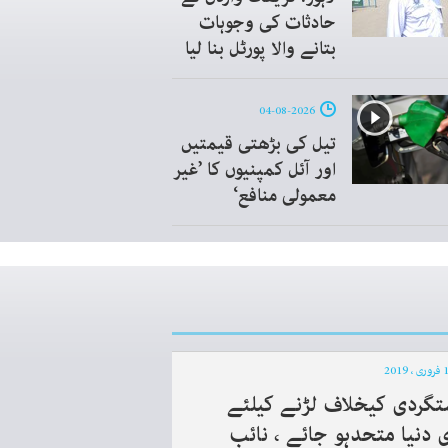
حادثات کی وجوہات
بتانے والا پورٹل بنا لیا
04-08-2026
تیل کی بڑھتی قیمتیں
اور آئل کمپنیوں کا ’غیر
معمولی منافع‘
تگردی کیخلاف لڑنے کیلئے
 دنیا متحدہو جائے ، نائب