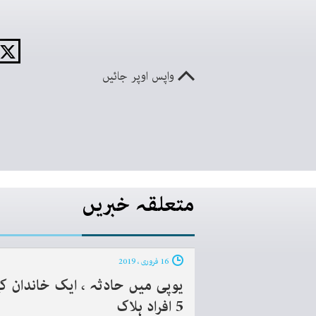
واپس اوپر جائیں
متعلقہ خبریں
16 فروری ، 2019
یوپی میں حادثہ ، ایک خاندان ک
5 افراد ہلاک