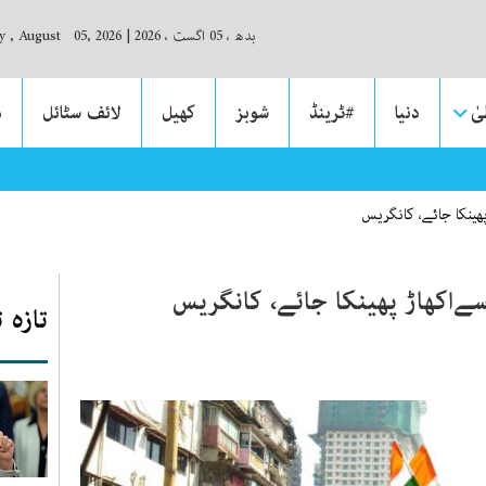
بدھ ، 05 اگست ، 2026
|
 , August 05, 2026
ٰ
دنیا
#ٹرینڈ
شوبز
کھیل
لائف سٹائل
م
نے ہزاروں افراد کو سپین تک جان لیوا سمندری سفر پر اُکسایا
ینکا جائے، کانگریس
ےاکھاڑ پھینکا جائے، کانگریس
تازہ 