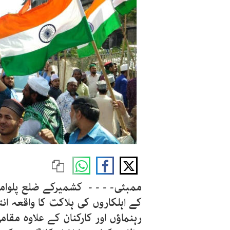
ممبئی- - - - کشمیرکے ضلع پلوام
کے اہلکاروں کی ہلاکت کا واقعہ 
رہنماؤں اور کارکنان کے علاوہ م