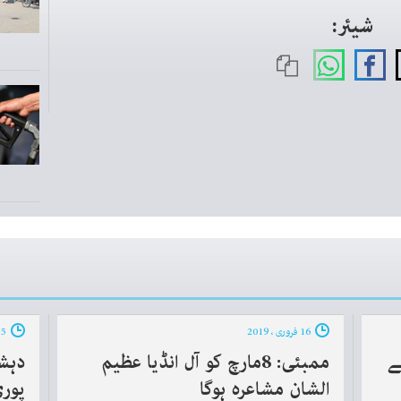
شیئر:
16 فروری ، 2019
15 فروری ، 2019
ے
ممبئی: 8مارچ کو آل انڈیا عظیم
دہش
الشان مشاعرہ ہوگا
پوری