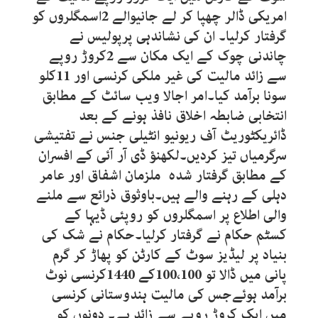
امریکی ڈالر چھپا کر لے جانیوالے 2اسمگلروں کو
گرفتار کرلیا۔ ان کی نشاندہی پرپولیس نے
چاندنی چوک کے ایک مکان سے 2کروڑ روپے
سے زائد مالیت کی غیر ملکی کرنسی اور 11کلو
سونا برآمد کیا۔امر اجالا ویب سائٹ کے مطابق
انتخابی ضابطہ اخلاق نافذ ہونے کے بعد
ڈائریکٹوریٹ آف ریونیو انٹیلی جنس نے تفتیشی
سرگرمیاں تیز کردیں۔لکھنؤ ڈی آر آئی کے افسران
کے مطابق گرفتار شدہ ملزمان اشفاق اور عامر
دہلی کے رہنے والے ہیں۔باوثوق ذرائع سے ملنے
والی اطلاع پر اسمگلروں کو روپئی ڈیہا کے
کسٹم حکام نے گرفتار کرلیا۔حکام نے شک کی
بنیاد پر لیڈیز سوٹ کے کارٹن کو پھاڑ کر گرم
پانی میں ڈالا تو 100،100کے 1440کرنسی نوٹ
برآمد ہوئےجس کی مالیت ہندوستانی کرنسی
میں ایک کروڑ روپے سے زائد ہے۔ دونوں کو