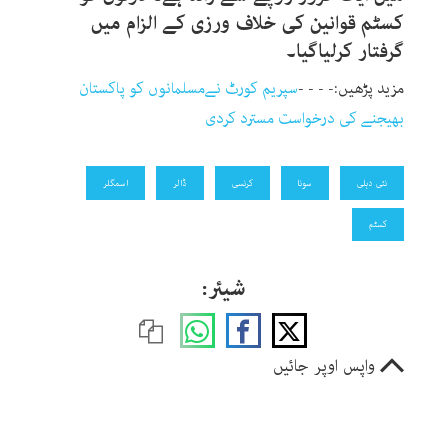
کسٹم قوانین کی خلاف ورزی کے الزام میں
گرفتار کرلیاگیا۔
مزید پڑھیں:- - - -
سپریم کورٹ نےمسلمانوں کو پاکستان
بھیجنے کی درخواست مسترد کردی
نئی دہلی
سونا
کرنسی
ڈالر
اسمگلر
کسٹم
شیئر:
واپس اوپر جائیں