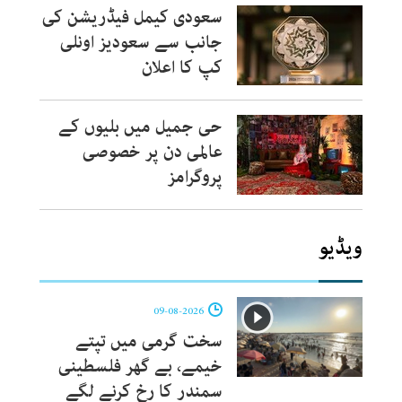
سعودی کیمل فیڈریشن کی
جانب سے سعودیز اونلی
کپ کا اعلان
حی جمیل میں بلیوں کے
عالمی دن پر خصوصی
پروگرامز
ویڈیو
09-08-2026
سخت گرمی میں تپتے
خیمے، بے گھر فلسطینی
سمندر کا رخ کرنے لگے