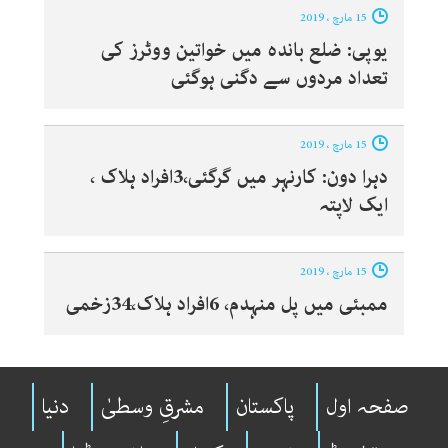
15 مارچ ، 2019
یوپی: ضلع باندہ میں خواتین ووٹرز کی
تعداد مردوں سے دگنی ہوگئی
15 مارچ ، 2019
دہرا دون: کارنہر میں گرگئی،3افراد ہلاک ،
ایک لاپتہ
15 مارچ ، 2019
ممبئی میں پل منہدم، 6افراد ہلاک،34زخمی
صفحہ اول
پاکستان
مشرقِ وسطیٰ
دنیا