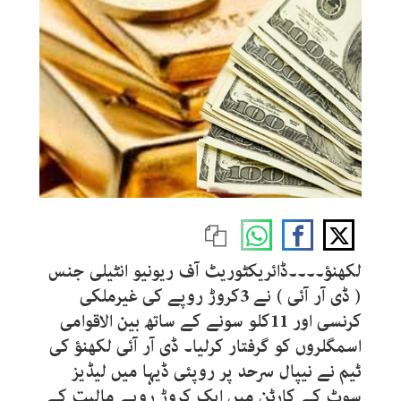
لکھنؤ۔۔۔۔ڈائریکٹوریٹ آف ریونیو انٹیلی جنس
( ڈی آر آئی ) نے 3کروڑ روپے کی غیرملکی
کرنسی اور 11کلو سونے کے ساتھ بین الاقوامی
اسمگلروں کو گرفتار کرلیا۔ ڈی آر آئی لکھنؤ کی
ٹیم نے نیپال سرحد پر روپئی ڈیہا میں لیڈیز
سوٹ کے کارٹن میں ایک کروڑ روپے مالیت کے