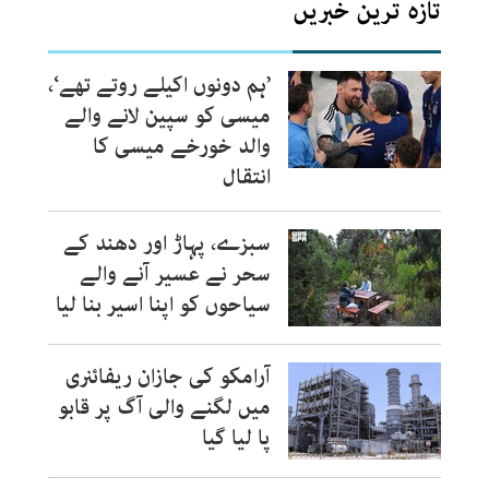
تازہ ترین خبریں
’ہم دونوں اکیلے روتے تھے‘،
میسی کو سپین لانے والے
والد خورخے میسی کا
انتقال
سبزے، پہاڑ اور دھند کے
سحر نے عسیر آنے والے
سیاحوں کو اپنا اسیر بنا لیا
آرامکو کی جازان ریفائنری
میں لگنے والی آگ پر قابو
پا لیا گیا