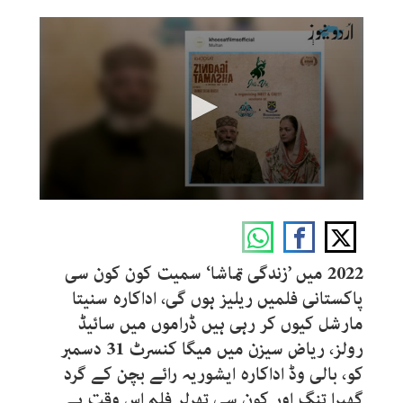
0
seconds
of
8
minutes,
2022 میں ’زندگی تماشا‘ سمیت کون کون سی
1
second
پاکستانی فلمیں ریلیز ہوں گی، اداکارہ سنیتا
مارشل کیوں کر رہی ہیں ڈراموں میں سائیڈ
رولز، ریاض سیزن میں میگا کنسرٹ 31 دسمبر
کو، بالی وڈ اداکارہ ایشوریہ رائے بچن کے گرد
گھیرا تنگ اور کون سی تھرلر فلم اس وقت ہے