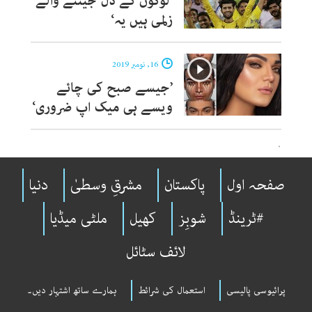
’لوگوں کے دل جیتنے والے
زلمی ہیں یہ‘
16, نومبر 2019
’جیسے صبح کی چائے
ویسے ہی میک اپ ضروری‘
`
صفحہ اول
پاکستان
مشرقِ وسطیٰ
دنیا
#ٹرینڈ
شوبِز
کھیل
ملٹی میڈیا
لائف سٹائل
پرائیوسی پالیسی
استعمال کی شرائط
ہمارے ساتھ اشتہار دیں۔