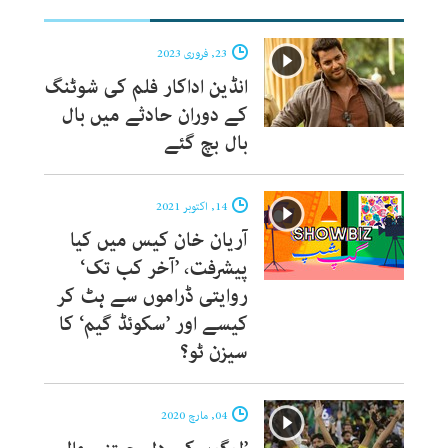
23, فروری 2023
انڈین اداکار فلم کی شوٹنگ
کے دوران حادثے میں بال
بال بچ گئے
14, اکتوبر 2021
آریان خان کیس میں کیا
پیشرفت، ’آخر کب تک‘
روایتی ڈراموں سے ہٹ کر
کیسے اور ’سکوئڈ گیم‘ کا
سیزن ٹو؟
04, مارچ 2020