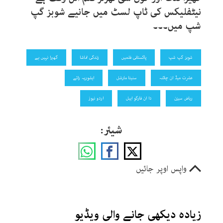
نیٹفلیکس کی ٹاپ لسٹ میں جانیے شوبز گپ
شپ میں۔۔۔
شوبز گپ شپ
پاکستانی فلمیں
زندگی تماشا
گھبرا نہیں ہے
عشرت میڈ ان چائنہ
سنیتا مارشل
ایشوریہ رائے
ریاض سیزن
دا ان فارگو ایبل
اردو نیوز
شیئر:
واپس اوپر جائیں
زیادہ دیکھی جانے والی ویڈیو