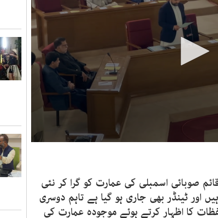
0
seconds
of
2
minutes,
ئم صوبائی اسمبلی کی عمارت کو گرا کر نئی
27
seconds
Volume
یں اور ٹینڈر بھی جاری ہو گیا ہے تاہم دوسری
90%
فظات کا اظہار کرتے ہوئے موجودہ عمارت کی