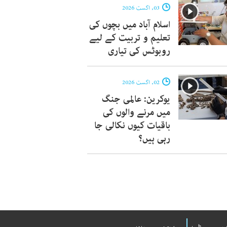
03, اگست 2026
اسلام آباد میں بچوں کی
تعلیم و تربیت کے لیے
روبوٹس کی تیاری
02, اگست 2026
یوکرین: عالمی جنگ
میں مرنے والوں کی
باقیات کیوں نکالی جا
رہی ہیں؟