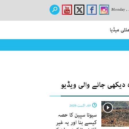
Monday , 
لٹی میڈیا
 دیکھی جانے والی ویڈیو
03, اگست 2026
سیوتا سپین کا حصہ
کیسے بنا اور یہ غیر