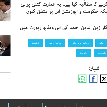
ے کا مطالبہ کیا ہے۔ یہ عمارت کتنی پرانی
 جبکہ حکومت و اپوزیشن اس پر متفق کیوں
گار زین الدین احمد کی اس ویڈیو رپورٹ میں
کوئٹہ
وزیراعلیٰ سرفراز بگٹی
اپوزیشن اراکین
تحفظات
ملٹی میڈیا
اردو نیوز
شیئر:
`