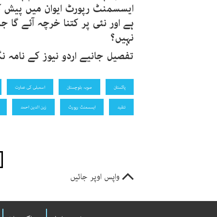
ایسسمنٹ رپورٹ ایوان میں پیش کرن
ہے اور نئی پر کتنا خرچہ آئے گا
نہیں؟
تفصیل جانیے اردو نیوز کے نامہ ن
پاکستان
صوبہ بلوچستان
اسمبلی کی عمارت
تنقید
ایسسمنٹ رپورٹ
زین الدین احمد
واپس اوپر جائیں