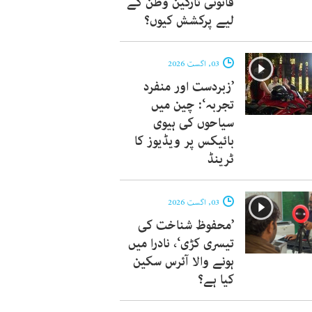
قانونی تارکین وطن کے
لیے پرکشش کیوں؟
03, اگست 2026
’زبردست اور منفرد
تجربہ‘: چین میں
سیاحوں کی ہیوی
بائیکس پر ویڈیوز کا
ٹرینڈ
03, اگست 2026
’محفوظ شناخت کی
تیسری کڑی‘، نادرا میں
ہونے والا آئرس سکین
کیا ہے؟