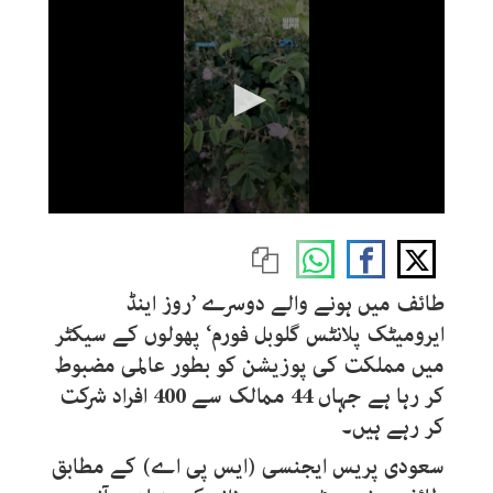
0
seconds
of
48
seconds
طائف میں ہونے والے دوسرے ’روز اینڈ
ایرومیٹک پلانٹس گلوبل فورم‘ پھولوں کے سیکٹر
میں مملکت کی پوزیشن کو بطور عالمی مضبوط
کر رہا ہے جہاں 44 ممالک سے 400 افراد شرکت
کر رہے ہیں۔
سعودی پریس ایجنسی (ایس پی اے) کے مطابق