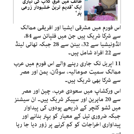
طائف میں عرقِ گلاب کی تیاری
ایک ’قدیم ترین خشبودار زرعی
ہنر‘
اس فورم میں مشرقی ایشیا اور افریقی ممالک
سے شرکا شریک ہیں جن میں فلپائن سے 84،
انڈونیشیا سے 32، بینن سے 28 جبکہ تھائی لینڈ
سے 22 افراد شامل ہیں۔
11 اپریل تک جاری رہنے والے اس فورم میں عرب
ممالک سمیت صومالیہ، سوڈان، یمن اور مصر
سے شرکا بھی شریک ہیں۔
اس ورکشاپ میں سعودی عرب، چین اور مصر
سے 20 ماہرین اور سپیکر شریک ہیں۔ ان سیشنز
میں ٹشو کلچر کے ذریعے پودوں کی پیداوار
جبکہ ضروری تیل کے معیار کو بہتر بنانے اور
پیداواری اخراجات کو کم کرنے پر زور دیا جا رہا
ہے۔