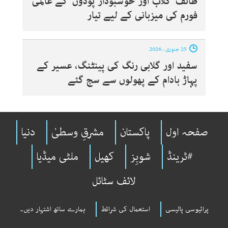
طائف ’گلاب اور خوشبودار پودوں‘ کے عالمی
فورم کی میزبانی کے لیے تیار
25 جنوری ، 2026
سفید اور گلابی رنگ کی پینٹنگ، عسیر کے
پہاڑ بادام کے پھولوں سے سج گئے
صفحہ اول
پاکستان
مشرقِ وسطیٰ
دنیا
#ٹرینڈ
شوبِز
کھیل
ملٹی میڈیا
لائف سٹائل
پرائیوسی پالیسی
استعمال کی شرائط
ہمارے ساتھ اشتہار دیں۔