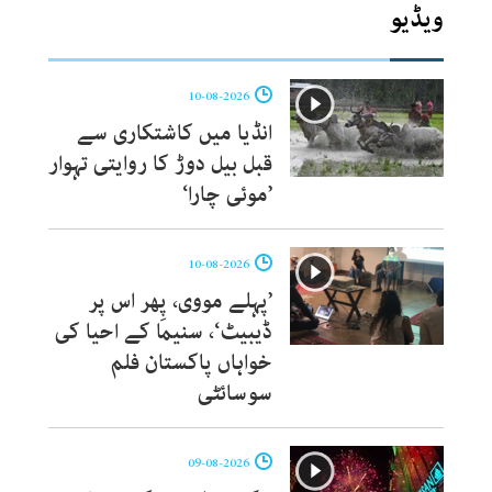
ویڈیو
10-08-2026
انڈیا میں کاشتکاری سے
قبل بیل دوڑ کا روایتی تہوار
’موئی چارا‘
10-08-2026
’پہلے مووی، پِھر اس پر
ڈیبیٹ‘، سنیما کے احیا کی
خواہاں پاکستان فلم
سوسائٹی
09-08-2026