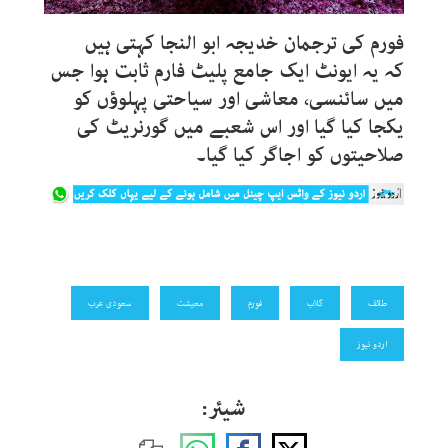
فورم کی ترجمان خدیجہ ابو النجا کہتی ہیں
کہ یہ ایونٹ ایک جامع پلیٹ فارم ثابت ہوا جس
میں سائنسی، معاشی اور سیاحتی پہلوؤں کو
یکجا کیا گیا اور اس شعبے میں گورنریٹ کی
صلاحیتوں کو اجاگر کیا گیا۔
طائف
گلاب
فورم
معیشت
سعودی عرب
اردو نیوز
شیئر: