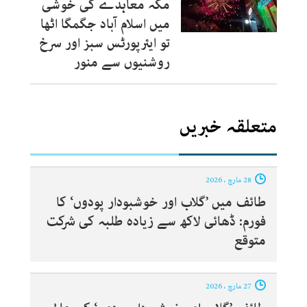
مکہ معاہدے کی خوشی
میں اسلام آباد جگمگا اٹھا
تو ایئرپورٹس سبز اور سرخ
روشنیوں سے منور
متعلقہ خبریں
28 مارچ ، 2026
طائف میں ’گلاب اور خوشبودار پودوں‘ کا
فورم: ڈھائی لاکھ سے زیادہ طلبہ کی شرکت
متوقع
27 مارچ ، 2026