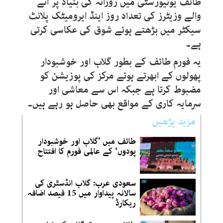
طائف یونیورسٹی میں روزانہ کی بنیاد پر آنے
والے وزیٹرز کی تعداد روز اینڈ ایرومیٹک پلانٹ
سیکٹر میں بڑھتے ہوئے شوق کی عکاسی کرتی
ہے۔
یہ فورم طائف کے بطور گلاب اور خوشبودار
پھولوں کے ابھرتے ہوئے مرکز کی پوزیشن کو
مضبوط کرتا ہے جبکہ اس سے معاشی اور
سرمایہ کاری کے مواقع بھی حاصل ہو رہے ہیں۔
مزید پڑھیں
طائف میں ’گلاب اور خوشبودار
پودوں‘ کے عالمی فورم کا افتتاح
سعودی عرب: گلاب انڈسٹری کی
سالانہ پیداوار میں 15 فیصد اضافہ
ریکارڈ