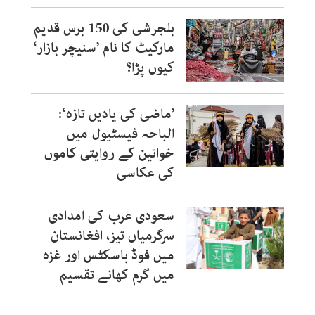
بلجرشی کی 150 برس قدیم
مارکیٹ کا نام ’سنیچر بازار‘
کیوں پڑا؟
’ماضی کی یادیں تازہ‘:
الباحہ فیسٹیول میں
خواتین کے روایتی کاموں
کی عکاسی
سعودی عرب کی امدادی
سرگرمیاں تیز، افغانستان
میں فوڈ باسکٹس اور غزہ
میں گرم کھانے تقسیم