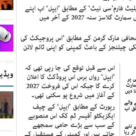
یٹ فارم’سی نیٹ‘ کے مطابق ’ایپل‘ اب اپنے
مصنوعی ذہانت (اے آئی) سے لیس سمارٹ گلاسز سنہ 2027 کے آخر میں
صحافی مارک گرمن کے مطابق ’اس پروجیکٹ کی
ی چیلنجز کے باعث کمپنی کو اپنی ٹائم لائن
اس سے قبل توقع کی جا رہی تھی کہ
ویڈیو
’ایپل‘ رواں برس اس پروڈکٹ کا اعلان
ی پر
مارٹ
کرے گا جبکہ اس کی فروخت 2027
ا دیں
کے آغاز میں شروع ہو سکتی تھی۔
آنے والے
رپورٹ کے مطابق ’ایپل‘ کے چیف
ق اب
ایگزیکٹو آفیسر ٹم کک اس منصوبے
کے سب سے بڑے حامی سمجھے
 اپنے نئے
کر رہا
جاتے ہیں اور کمپنی کے مستقبل کے