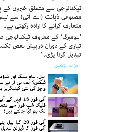
ٹیکنالوجی سے متعلق خبروں کے پل
متعارف کرانے کا ارادہ رکھتی ہے۔
’بلومبرگ‘ کے معروف ٹیکنالوجی 
تیاری کے دوران درپیش بعض تکنیک
تبدیل کرنا پڑی۔‘
مزید پڑھیں
ایپل، سام سنگ اور شاؤم
ٹیکس؟ ایف بی آر نے س
واچز کی نئی کیٹیگریز بن
آئی فون 18: ایپل کے 
فلیگ شپ فون سے متعل
تک ہم کیا جانتے ہیں؟
آئی فون 20: کیا ایپل
آئی فون کا ڈیزائن تبدیل 