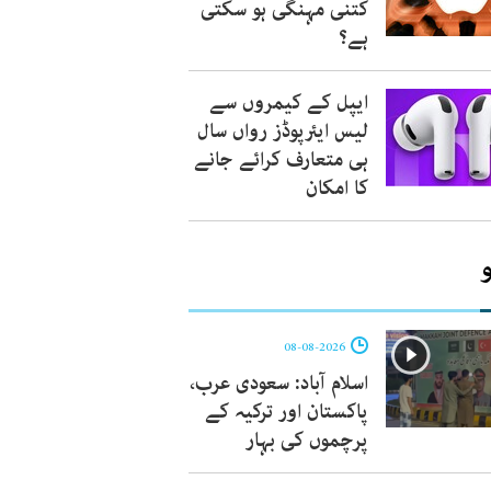
کتنی مہنگی ہو سکتی
ہے؟
ایپل کے کیمروں سے
لیس ایئرپوڈز رواں سال
ہی متعارف کرائے جانے
کا امکان
08-08-2026
اسلام آباد: سعودی عرب،
پاکستان اور ترکیہ کے
پرچموں کی بہار