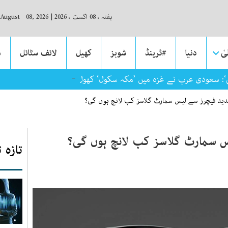
ہفتہ ، 08 اگست ، 2026
|
 August 08, 2026
ٰ
دنیا
#ٹرینڈ
شوبز
کھیل
لائف سٹائل
م
‘: سعودی عرب نے غزہ میں ’مکہ سکول‘ کھول دیا
دید فیچرز سے لیس سمارٹ گلاسز کب لانچ ہوں گی؟
س سمارٹ گلاسز کب لانچ ہوں گی؟
تازہ 