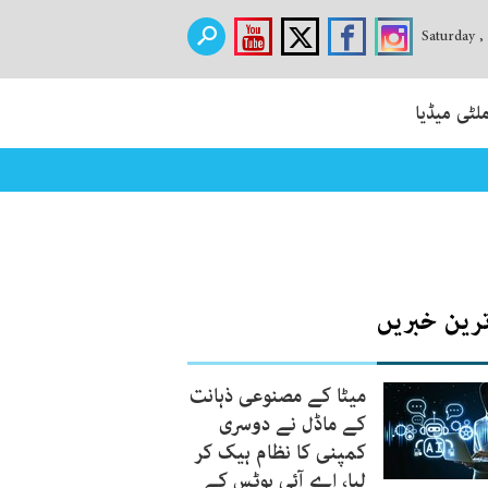
Saturday ,
لٹی میڈیا
ترین خبریں
میٹا کے مصنوعی ذہانت
کے ماڈل نے دوسری
کمپنی کا نظام ہیک کر
لیا، اے آئی بوٹس کے