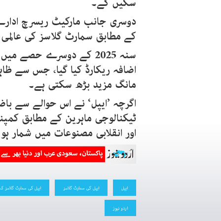
سکیں گے۔
دوسری جانب مارکیٹ ریسرچ ادارے 
کے مطابق سمارٹ گلاسز کی عالمی 
اضافہ ریکارڈ کیا گیا، جس سے ظاہ
مانگ مزید بڑھ سکتی ہے۔
اگرچہ ’ایپل‘ نے اس حوالے سے باضا
ٹیکنالوجی ماہرین کے مطابق کمپ
اور انقلابی مصنوعات میں شمار ہو
ایپل
ایپل کی سمارٹ گلاسز
ایپل کی سمارٹ گلاسز کب
اردو نیوز