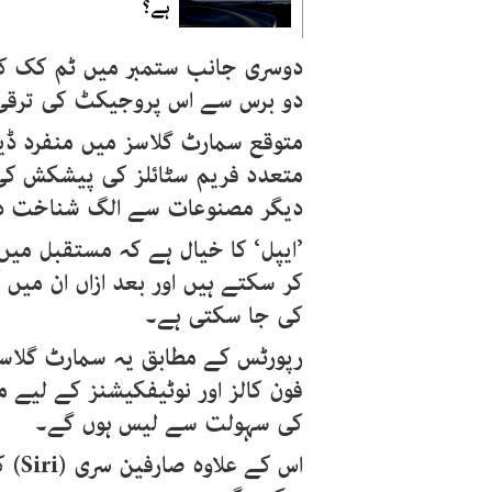
ہے؟
دوسری جانب ستمبر میں ٹم کک کی
دو برس سے اس پروجیکٹ کی ترقی م
متوقع سمارٹ گلاسز میں منفرد ڈی
متعدد فریم سٹائلز کی پیشکش کی 
دیگر مصنوعات سے الگ شناخت د
’ایپل‘ کا خیال ہے کہ مستقبل میں
کر سکتے ہیں اور بعد ازاں ان میں 
کی جا سکتی ہے۔
رپورٹس کے مطابق یہ سمارٹ گلاسز 
فون کالز اور نوٹیفکیشنز کے لیے 
کی سہولت سے لیس ہوں گے۔
اس ک