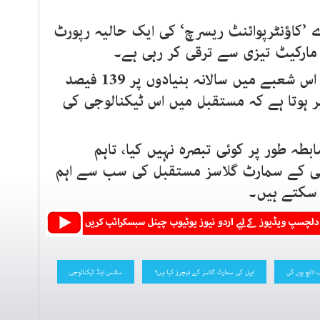
’کاؤنٹرپوائنٹ ریسرچ‘ کی ایک حالیہ رپورٹ
مارکیٹ تیزی سے ترقی کر رہی ہے۔
سنہ 2025 کے دوسرے حصے میں اس شعبے میں سالانہ بنیادوں پر 139 فیصد
ر ہوتا ہے کہ مستقبل میں اس ٹیکنالوجی کی
بطہ طور پر کوئی تبصرہ نہیں کیا، تاہم
نی کے سمارٹ گلاسز مستقبل کی سب سے اہم
 سکتے ہیں۔
 لانچ ہوں گی
ایپل کی سمارٹ گلاسز کے فیچرز کیا ہیں؟
سائنس اینڈ ٹیکنالوجی