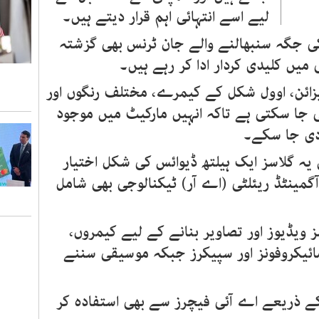
لیے اسے انتہائی اہم قرار دیتے ہیں۔
 جگہ سنبھالنے والے جان ٹرنس بھی گزشتہ
یں کلیدی کردار ادا کر رہے ہیں۔
زائن، اوول شکل کے کیمرے، مختلف رنگوں اور
جا سکتی ہے تاکہ انہیں مارکیٹ میں موجود
ی جا سکے۔
 یہ گلاسز ایک ہیلتھ ڈیوائس کی شکل اختیار
آگمینٹڈ ریئلٹی (اے آر) ٹیکنالوجی بھی شامل
ویڈیوز اور تصاویر بنانے کے لیے کیمروں،
مائیکروفونز اور سپیکرز جبکہ موسیقی سننے
ے علاوہ صارفین سری (Siri) کے ذریعے اے آئی فیچرز سے بھی استفادہ کر