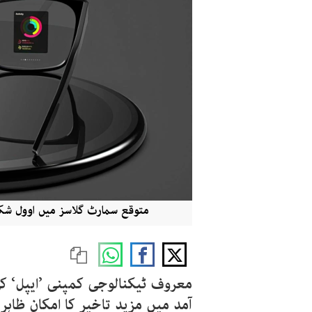
متوقع سمارٹ گلاسز میں اوول شک
معروف ٹیکنالوجی کمپنی ’ایپل‘ 
آمد میں مزید تاخیر کا امکان ظاہر 