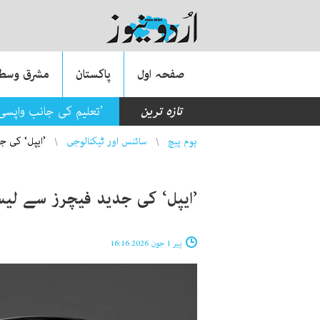
صفحہ اول
پاکستان
مشرق وسطی
تازہ ترین
’تعلیم کی جانب واپسی
You are here
ہوم پیچ
سائنس اور ٹیکنالوجی
’ایپل‘ کی ج
’ایپل‘ کی جدید فیچرز سے لی
پیر 1 جون 2026 16:16