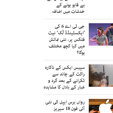
بے قابو ہونے کے
خدشات میں اضافہ
جی ٹی اے 6 کی
’ایکسٹینڈڈ لُک‘ نیٹ
فلکس پر، نئی نمائش
میں کیا کچھ مختلف
ہوگا؟
سپیس ایکس کے ناکارہ
راکٹ کے چاند سے
ٹکرانے کے بعد گرد و
غبار کے بادل کا مشاہدہ
رواں برس ایپل کی نئی
آئی فون 18 سیریز