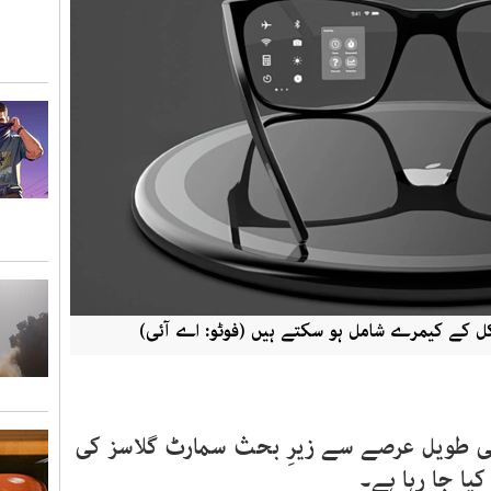
ل کے کیمرے شامل ہو سکتے ہیں (فوٹو: اے آئی)
کی طویل عرصے سے زیرِ بحث سمارٹ گلاسز کی
کیا جا رہا ہے۔