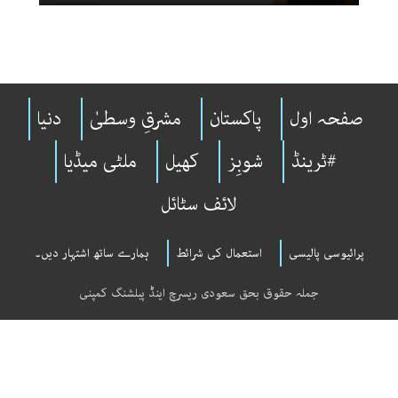
صفحہ اول
پاکستان
مشرقِ وسطیٰ
دنیا
#ٹرینڈ
شوبِز
کھیل
ملٹی میڈیا
لائف سٹائل
پرائیوسی پالیسی
استعمال کی شرائط
ہمارے ساتھ اشتہار دیں۔
جملہ حقوق بحق سعودی ریسرچ اینڈ پبلشنگ کمپنی