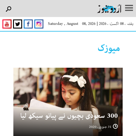
ہفتہ ، 08 اگست ، 2026
|
Saturday , August 08, 2026
میوزک
300 سعودی بچیوں نے پیانو سیکھ لیا
31 جنوری ، 2020