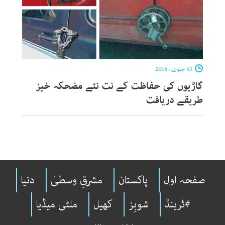
03 جنوری ، 2018
گاڑیوں کی حفاظت کے نت نئے مضحکہ خیز
طریقے دریافت
صفحہ اول
پاکستان
مشرقِ وسطیٰ
دنیا
#ٹرینڈ
شوبِز
کھیل
ملٹی میڈیا