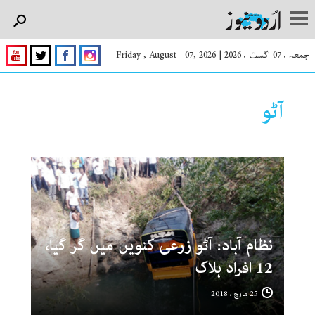
جمعہ ، 07 اگست ، 2026
|
Friday , August 07, 2026
آٹو
نظام آباد: آٹو زرعی کنویں میں گر گیا،
12 افراد ہلاک
25 مارچ ، 2018