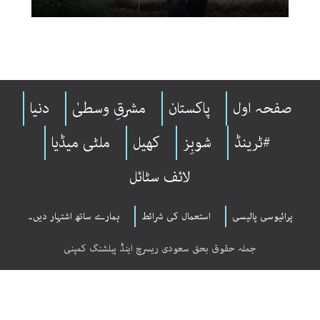
صفحہ اول
پاکستان
مشرقِ وسطیٰ
دنیا
#ٹرینڈ
شوبِز
کھیل
ملٹی میڈیا
لائف سٹائل
پرائیوسی پالیسی
استعمال کی شرائط
ہمارے ساتھ اشتہار دیں۔
جملہ حقوق بحق سعودی ریسرچ اینڈ پبلشنگ کمپنی