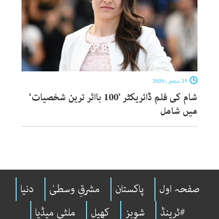
25 ستمبر ، 2020
شام کی فلم ڈائریکٹر ’100 بااثر ترین شخصیات‘
میں شامل
صفحہ اول
پاکستان
مشرقِ وسطیٰ
دنیا
#ٹرینڈ
شوبِز
کھیل
ملٹی میڈیا