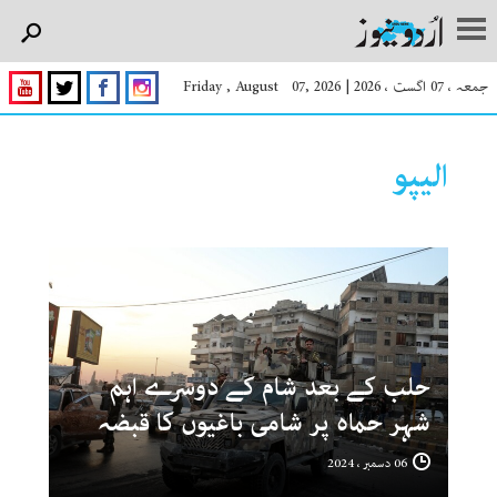
جمعہ ، 07 اگست ، 2026
|
Friday , August 07, 2026
الیپو
حلب کے بعد شام کے دوسرے اہم
شہر حماہ پر شامی باغیوں کا قبضہ
06 دسمبر ، 2024