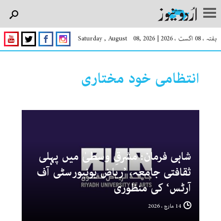
ہفتہ ، 08 اگست ، 2026
|
Saturday , August 08, 2026
انتظامی خود مختاری
شاہی فرمان: مشرقِ وسطیٰ میں پہلی
ثقافتی جامعہ، ’ریاض یونیورسٹی آف
آرٹس‘ کی منظوری
14 مارچ ، 2026