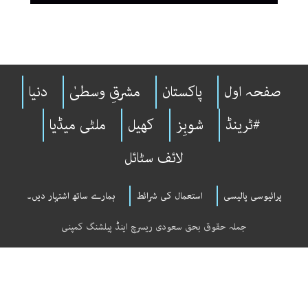
صفحہ اول
پاکستان
مشرقِ وسطیٰ
دنیا
#ٹرینڈ
شوبِز
کھیل
ملٹی میڈیا
لائف سٹائل
پرائیوسی پالیسی
استعمال کی شرائط
ہمارے ساتھ اشتہار دیں۔
جملہ حقوق بحق سعودی ریسرچ اینڈ پبلشنگ کمپنی