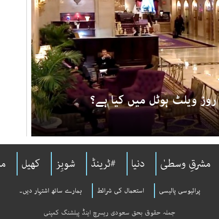
روز ویلٹ ہوٹل میں کیا ہے؟
مشرقِ وسطیٰ
دنیا
#ٹرینڈ
شوبِز
کھیل
مل
پرائیوسی پالیسی
استعمال کی شرائط
ہمارے ساتھ اشتہار دیں۔
جملہ حقوق بحق سعودی ریسرچ اینڈ پبلشنگ کمپنی