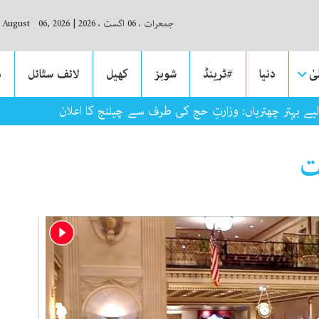
جمعرات ، 06 اگست ، 2026
|
, August 06, 2026
ٰ
دنیا
#ٹرینڈ
شوبز
کھیل
لائف سٹائل
م
ے بہتر چھتریاں: وزارتِ حج کی طرف سے چیلنج کا اعلان
ت