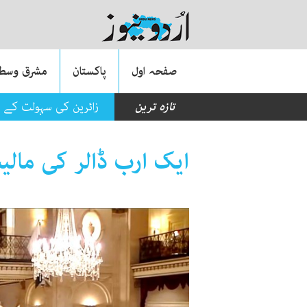
صفحہ اول
پاکستان
مشرق وسطی
تازہ ترین
زائرین کی سہولت کے لی
ایک ارب ڈالر کی مالی