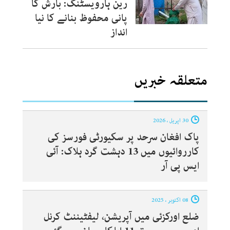
رین ہارویسٹنگ: بارش کا
پانی محفوظ بنانے کا نیا
انداز
متعلقہ خبریں
30 اپریل ، 2026
پاک افغان سرحد پر سکیورٹی فورسز کی
کارروائیوں میں 13 دہشت گرد ہلاک: آئی
ایس پی آر
08 اکتوبر ، 2025
ضلع اورکزئی میں آپریشن، لیفٹیننٹ کرنل