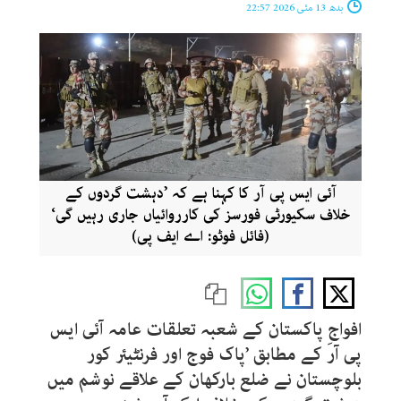
بدھ 13 مئی 2026 22:57
آئی ایس پی آر کا کہنا ہے کہ ’دہشت گردوں کے
خلاف سکیورٹی فورسز کی کارروائیاں جاری رہیں گی‘
(فائل فوٹو: اے ایف پی)
افواجِ پاکستان کے شعبہ تعلقات عامہ آئی ایس
پی آر کے مطابق ’پاک فوج اور فرنٹیئر کور
بلوچستان نے ضلع بارکھان کے علاقے نوشم میں