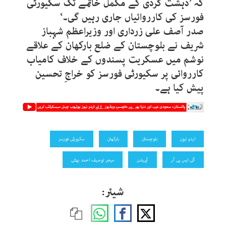
کہ ’دہشت گردی کے مکمل خاتمے تک سکیورٹی
فورسز کی کارروائیاں جاری رہیں گی۔‘
صدر آصف علی زرداری اور وزیراعظم شہباز
شریف نے بلوچستان کے ضلع بارکھان کے علاقے
نوشم میں عسکریت پسندوں کے خلاف کامیاب
کارروائی پر سکیورٹی فورسز کو خراجِ تحسین
پیش کیا ہے۔
اردو نیوز
بلوچستان
بارکھان
سکیورٹی فورسز
آئی ایس پی آر
آپریشن
میجر توصیف احمد بھٹی
شیئر: