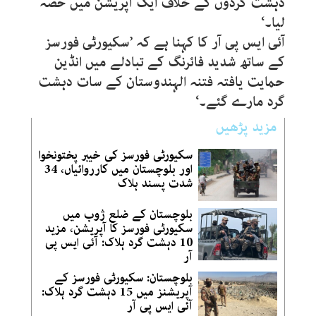
دہشت گردوں کے خلاف ایک آپریشن میں حصہ
لیا۔‘
آئی ایس پی آر کا کہنا ہے کہ ’سکیورٹی فورسز
کے ساتھ شدید فائرنگ کے تبادلے میں انڈین
حمایت یافتہ فتنہ الہندوستان کے سات دہشت
گرد مارے گئے۔‘
مزید پڑھیں
سکیورٹی فورسز کی خیبر پختونخوا
اور بلوچستان میں کارروائیاں، 34
شدت پسند ہلاک
بلوچستان کے ضلع ژوب میں
سکیورٹی فورسز کا آپریشن، مزید
10 دہشت گرد ہلاک: آئی ایس پی
آر
بلوچستان: سکیورٹی فورسز کے
آپریشنز میں 15 دہشت گرد ہلاک:
آئی ایس پی آر