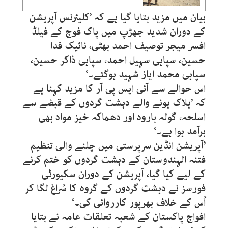
بیان میں مزید بتایا گیا ہے کہ ’کلیئرنس آپریشن
کے دوران شدید جھڑپ میں پاک فوج کے فیلڈ
افسر میجر توصیف احمد بھٹی، نائیک فدا
حسین، سپاہی سہیل احمد، سپاہی ذاکر حسین،
سپاہی محمد ایاز شہید ہوگئے۔‘
اس حوالے سے آئی ایس پی آر کا مزید کہنا ہے
کہ ’ہلاک ہونے والے دہشت گردوں کے قبضے سے
اسلحہ، گولہ بارود اور دھماکہ خیز مواد بھی
برآمد ہوا ہے۔‘
’آپریشن انڈین سرپرستی میں چلنے والی تنظیم
فتنہ الہندوستان کے دہشت گردوں کو ختم کرنے
کے لیے کیا گیا، آپریشن کے دوران سکیورٹی
فورسز نے دہشت گردوں کے گروہ کا سُراغ لگا کر
اُس کے خلاف بھرپور کارروائی کی۔‘
افواج پاکستان کے شعبہ تعلقات عامہ نے بتایا