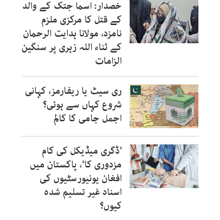
خصدار: اسما جتک کے والد
کے قتل کا مرکزی ملزم
نامزد، مولانا ہدایت الرحمان
کے ثناء اللہ زہری پر سنگین
الزامات
ری سیٹ یا ریفارمز، کہانی
شروع کہاں سے ہوئی؟
اجمل جامی کا کالم
’ڈگری میڈیکل کی کام
مزدوری کا‘، پاکستان میں
افغان یونیورسٹیوں کی
اسناد غیر تسلیم شدہ
کیوں؟