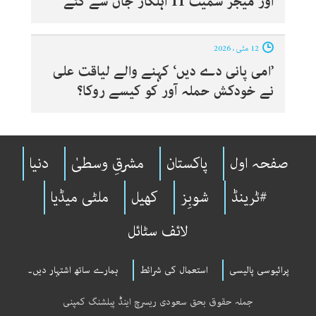
اور میجر سمیت 11 اہلکار جان سے گئے
12 مئی ، 2026
’امی پانی دے دیں‘ کہنے والے لیاقت علی
نے خودکش حملہ آور کو کیسے روکا؟
صفحہ اول
پاکستان
مشرقِ وسطیٰ
دنیا
#ٹرینڈ
شوبِز
کھیل
ملٹی میڈیا
لائف سٹائل
پرائیوسی پالیسی
استعمال کی شرائط
ہمارے ساتھ اشتہار دیں۔
جملہ حقوق بحق سعودی ریسرچ اینڈ پبلشنگ کمپنی