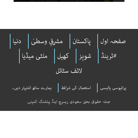
صفحہ اول
پاکستان
مشرقِ وسطیٰ
دنیا
#ٹرینڈ
شوبِز
کھیل
ملٹی میڈیا
لائف سٹائل
پرائیوسی پالیسی
استعمال کی شرائط
ہمارے ساتھ اشتہار دیں۔
جملہ حقوق بحق سعودی ریسرچ اینڈ پبلشنگ کمپنی