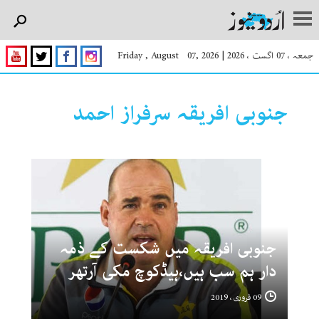
جمعہ ، 07 اگست ، 2026
|
Friday , August 07, 2026
جنوبی افریقہ سرفراز احمد
جنوبی افریقہ میں شکست کے ذمہ
دار ہم سب ہیں،ہیڈکوچ مکی آرتھر
09 فروری ، 2019