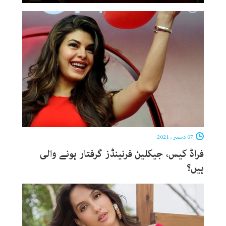
07 دسمبر ، 2021
فراڈ کیس، جیکلین فرنینڈز گرفتار ہونے والی
ہیں؟