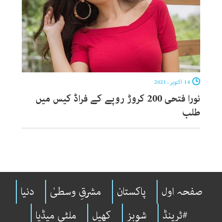
14 اکتوبر ، 2021
نورا فتحی 200 کروڑ روپے کے فراڈ کیس میں
طلب
صفحہ اول
پاکستان
مشرقِ وسطیٰ
دنیا
#ٹرینڈ
شوبِز
کھیل
ملٹی میڈیا