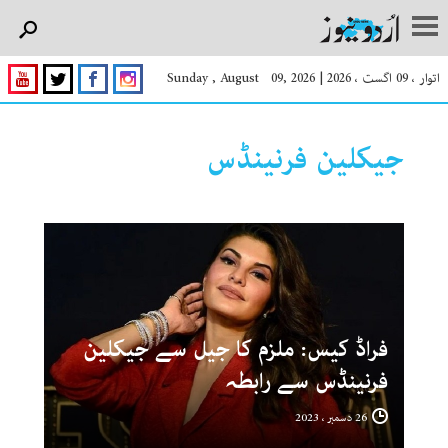
اتوار ، 09 اگست ، 2026
|
Sunday , August 09, 2026
جیکلین فرنینڈس
فراڈ کیس: ملزم کا جیل سے جیکلین
فرنینڈس سے رابطہ
26 دسمبر ، 2023