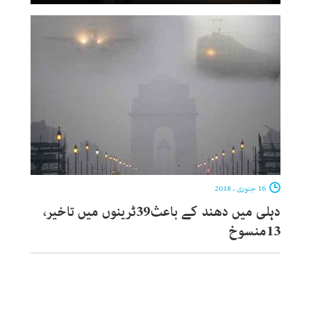
16 جنوری ، 2018
دہلی میں دھند کے باعث39ٹرینوں میں تاخیر،
13منسوخ