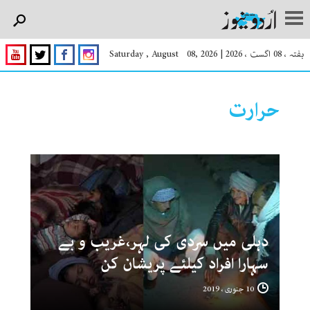
ہفتہ ، 08 اگست ، 2026
|
Saturday , August 08, 2026
حرارت
دہلی میں سردی کی لہر،غریب و بے
سہارا افراد کیلئے پریشان کن
10 جنوری ، 2019