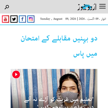
اتوار ، 09 اگست ، 2026
|
Sunday , August 09, 2026
دو بہنیں مقابلے کے امتحان
میں پاس
’تعلیم میں غربت کو آڑے نہ آنے
دیں، مقصد پر توجہ رکھیں‘