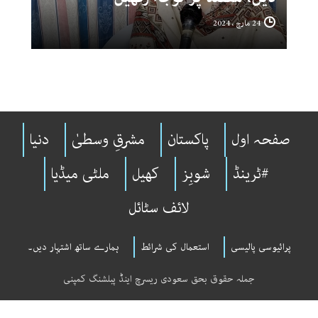
24 مارچ ، 2024
صفحہ اول
پاکستان
مشرقِ وسطیٰ
دنیا
#ٹرینڈ
شوبِز
کھیل
ملٹی میڈیا
لائف سٹائل
پرائیوسی پالیسی
استعمال کی شرائط
ہمارے ساتھ اشتہار دیں۔
جملہ حقوق بحق سعودی ریسرچ اینڈ پبلشنگ کمپنی