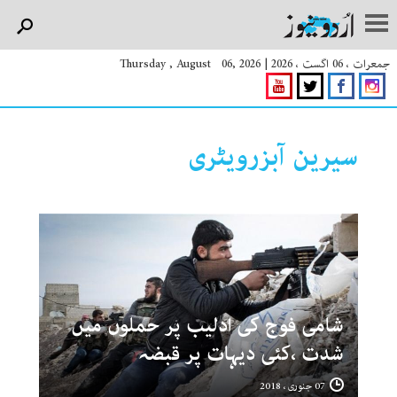
جمعرات ، 06 اگست ، 2026
|
Thursday , August 06, 2026
سیرین آبزرویٹری
شامی فوج کی ادلیب پر حملوں میں
شدت ،کئی دیہات پر قبضہ
07 جنوری ، 2018