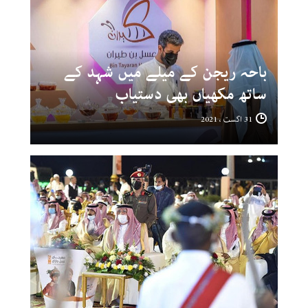
باحہ ریجن کے میلے میں شہد کے
ساتھ مکھیاں بھی دستیاب
31 اگست ، 2021