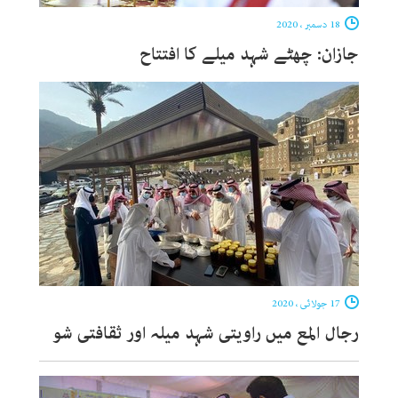
18 دسمبر ، 2020
جازان: چھٹے شہد میلے کا افتتاح
17 جولائی ، 2020
​رجال المع میں راویتی شہد میلہ اور ثقافتی شو