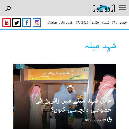
جمعہ ، 07 اگست ، 2026
|
Friday , August 07, 2026
شہد میلہ
حائل شہد میلے میں زائرین کی
خصوصی دلچسپی کیوں؟
09 جنوری ، 2025