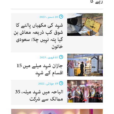
رہے گا
20 دسمبر ، 2023
شہد کی مکھیاں پالنے کا
شوق کب ذریعہ معاش بن
گیا پتہ نہیں چلا: سعودی
خاتون
03 فروری ، 2023
جازان شہد میلے میں 15
اقسام کے شہد
19 جولائی ، 2022
الباحہ میں شہد میلہ، 35
ممالک سے شرکت