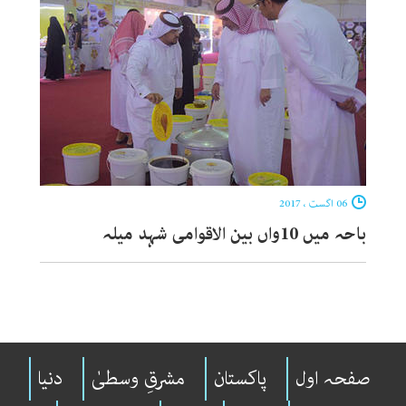
06 اگست ، 2017
باحہ میں 10واں بین الاقوامی شہد میلہ
صفحہ اول
پاکستان
مشرقِ وسطیٰ
دنیا