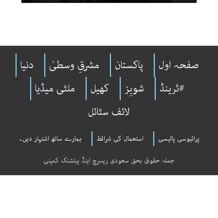
صفحہ اول
پاکستان
مشرقِ وسطیٰ
دنیا
#ٹرینڈ
شوبِز
کھیل
ملٹی میڈیا
لائف سٹائل
پرائیوسی پالیسی
استعمال کی شرائط
ہمارے ساتھ اشتہار دیں۔
جملہ حقوق بحق سعودی ریسرچ اینڈ پبلشنگ کمپنی