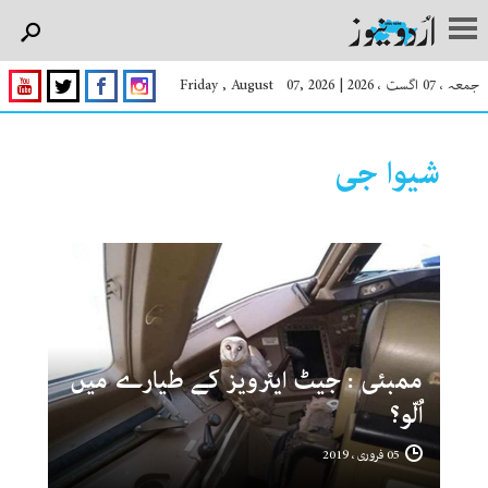
جمعہ ، 07 اگست ، 2026
|
Friday , August 07, 2026
شیوا جی
ممبئی : جیٹ ایئرویز کے طیارے میں
اُلّو؟
05 فروری ، 2019