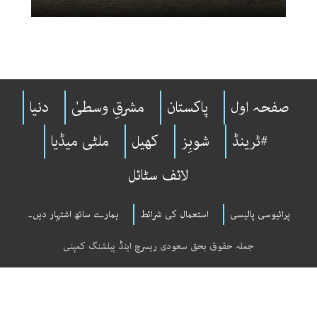
صفحہ اول
پاکستان
مشرقِ وسطیٰ
دنیا
#ٹرینڈ
شوبِز
کھیل
ملٹی میڈیا
لائف سٹائل
پرائیوسی پالیسی
استعمال کی شرائط
ہمارے ساتھ اشتہار دیں۔
جملہ حقوق بحق سعودی ریسرچ اینڈ پبلشنگ کمپنی