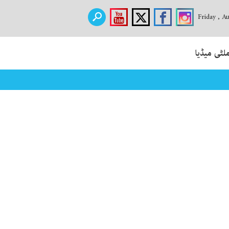
Friday , A
لٹی میڈیا