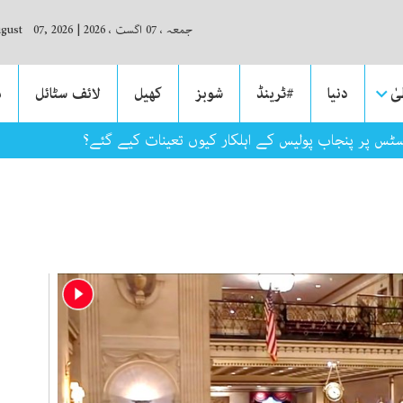
جمعہ ، 07 اگست ، 2026
|
ugust 07, 2026
ٰ
دنیا
#ٹرینڈ
شوبز
کھیل
لائف سٹائل
م
سٹس پر پنجاب پولیس کے اہلکار کیوں تعینات کیے گئے؟