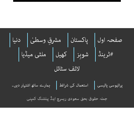
صفحہ اول
پاکستان
مشرقِ وسطیٰ
دنیا
#ٹرینڈ
شوبِز
کھیل
ملٹی میڈیا
لائف سٹائل
پرائیوسی پالیسی
استعمال کی شرائط
ہمارے ساتھ اشتہار دیں۔
جملہ حقوق بحق سعودی ریسرچ اینڈ پبلشنگ کمپنی