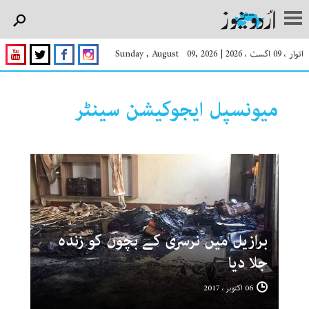
اتوار ، 09 اگست ، 2026
|
Sunday , August 09, 2026
میونسپل ایجوکیشن سینٹر
برازیل میں نرسری کے بچوں کو زندہ
جلا دیا
06 اکتوبر ، 2017