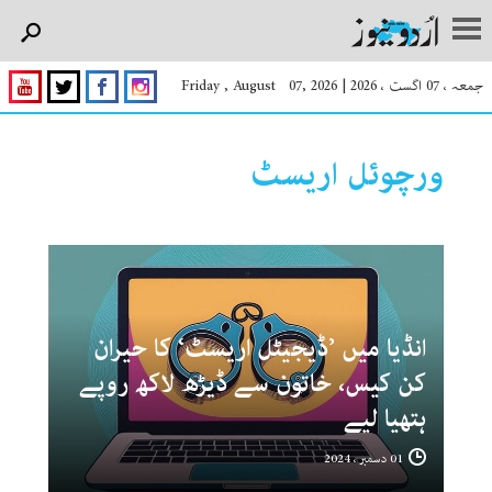
جمعہ ، 07 اگست ، 2026
|
Friday , August 07, 2026
ورچوئل اریسٹ
انڈیا میں ’ڈیجیٹل اریسٹ‘ کا حیران
کن کیس، خاتون سے ڈیڑھ لاکھ روپے
ہتھیا لیے
01 دسمبر ، 2024