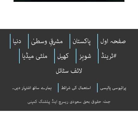
صفحہ اول
پاکستان
مشرقِ وسطیٰ
دنیا
#ٹرینڈ
شوبِز
کھیل
ملٹی میڈیا
لائف سٹائل
پرائیوسی پالیسی
استعمال کی شرائط
ہمارے ساتھ اشتہار دیں۔
جملہ حقوق بحق سعودی ریسرچ اینڈ پبلشنگ کمپنی