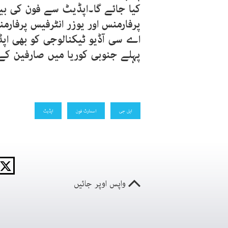
کیا جائے گا۔اپڈیٹ سے فون کی بیٹ
پرفارمنس اور یوزر انٹرفیس پرفارم
اے سی آڈیو ٹیکنالوجی کو بھی ا
پہلے جنوبی کوریا میں صارفین کے 
ایل جی
اسمارٹ فون
اپڈیٹ
واپس اوپر جائیں