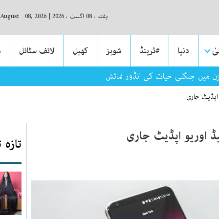
ہفتہ ، 08 اگست ، 2026
|
 August 08, 2026
ٰ
دنیا
#ٹرینڈ
شوبز
کھیل
لائف سٹائل
م
ن میں جنگلی حیات کی انڈور نمائش
تازہ 