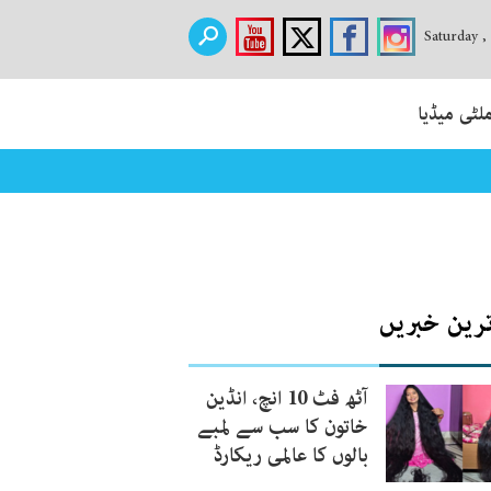
Saturday ,
لٹی میڈیا
ترین خبریں
آٹھ فٹ 10 انچ، انڈین
خاتون کا سب سے لمبے
بالوں کا عالمی ریکارڈ