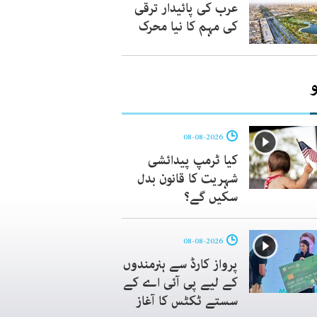
عرب کی پائیدار ترقی
کی مہم کا نیا محرک
08-08-2026
کیا ٹرمپ پیدائشی
شہریت کا قانون بدل
سکیں گے؟
08-08-2026
پرواز کارڈ سے ہنرمندوں
کے لیے پی آئی اے کے
سستے ٹکٹس کا آغاز