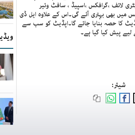
ری لائف ،گرافکس ،اسپیڈ ، سافٹ وئیر
نس میں بھی بہتری آئے گی۔اس کے علاوہ ایل ڈی
پڈیٹ کا حصہ بنایا جائے گا۔اپڈیٹ کو سب سے
لیے پیش کیا گیا ہے۔
ویڈیو
شیئر: