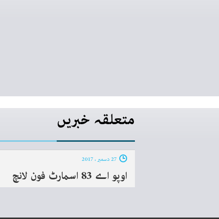
متعلقہ خبریں
27 دسمبر ، 2017
اوپو اے 83 اسمارٹ فون لانچ‎