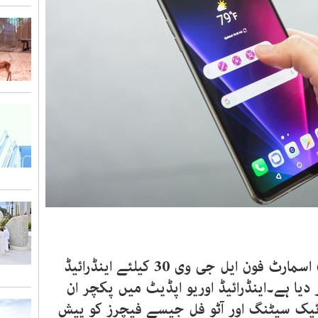
ایل جی کمپنی نے اپنے فلیگ شپ اسمارٹ فون ایل جی وی 30 کیلئے اینڈرائیڈ
 دیا ہے۔اینڈرائیڈ اوریو اپڈیٹ میں پکچر ان
ئیک سیٹنگ اور آٹو فل جیسے فیچرز کو پیش