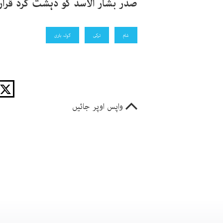
صدر بشار الاسد کو دہشت گرد قرار 
شام
ترکی
گولہ باری
واپس اوپر جائیں