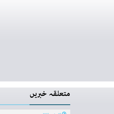
متعلقہ خبریں