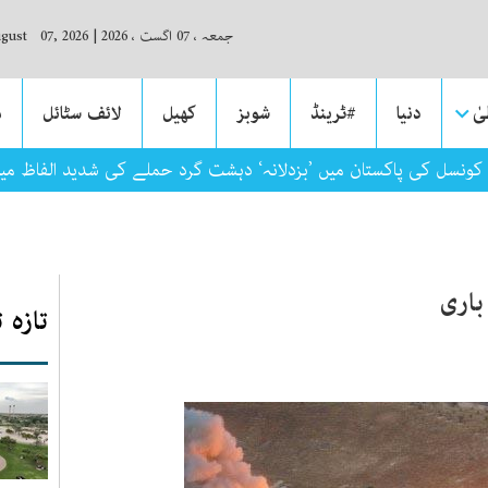
جمعہ ، 07 اگست ، 2026
|
ugust 07, 2026
ٰ
دنیا
#ٹرینڈ
شوبز
کھیل
لائف سٹائل
م
کونسل کی پاکستان میں ’بزدلانہ‘ دہشت گرد حملے کی شدید الفاظ م
باری
تازہ 