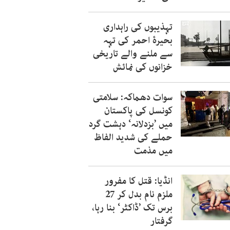
تہذیبوں کی راہداری
بحیرۂ احمر کی تہہ
سے ملنے والے تاریخی
خزانوں کی نمائش
سوات دھماکہ: سلامتی
کونسل کی پاکستان
میں ’بزدلانہ‘ دہشت گرد
حملے کی شدید الفاظ
میں مذمت
انڈیا: قتل کا مفرور
ملزم نام بدل کر 27
برس تک ’ڈاکٹر‘ بنا رہا،
گرفتار