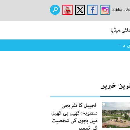
Friday , A
لٹی میڈیا
_
یں مذمت
ترین خبریں
الجیبل کا تفریحی
منصوبہ: کھیل ہی کھیل
میں بچوں کی شخصیت
کی تعمیر