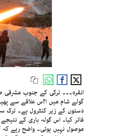
گولے شام میں ا?س علاقے سے پھی
دستوں کے زیر کنٹرول ہے۔ ترک سر
فائر کیا۔ اس گولہ باری کے نتیجے
موصول نہیں ہوئی۔ واضح رہے کہ 