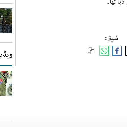
دیا تھا۔
شیئر:
ویڈیو