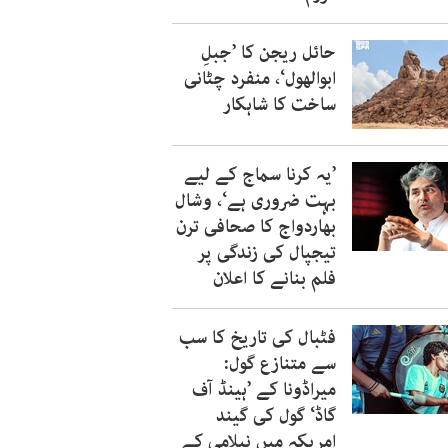
حائل ریجن کا ’جبلِ
ابوالھول‘، منفرد چٹانی
ساخت کا شاہکار
’یہ کرنا سماج کے لیے
بہت ضروری ہے‘، وشال
بھاردواج کا صحافی ترن
تیجپال کی زندگی پر
فلم بنانے کا اعلان
فٹبال کی تاریخ کا سب
سے متنازع گول:
میراڈونا کے ’ہینڈ آف
گاڈ‘ گول کی گیند
امریکہ میں نیلامی کے