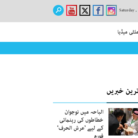
Saturday ,
لٹی میڈیا
نانے کا اعلان
ترین خبریں
الباحہ میں نوجوان
خطاطوں کی رہنمائی
کے لیے ’عرش الحرف‘
فورم