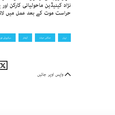
نژاد کینیڈین ماحولیاتی کارکن اور
حراست موت کے بعد عمل میں لائ
تہران
جنگلی حیات
گرفتار
سیکیورٹی فور
واپس اوپر جائیں