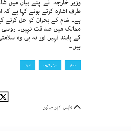
وزیر خارجہ نے اپنے بیان میں شا
طرف اشارہ کرتے ہوئے کہا ہے کہ 
ہے۔ شام کے بحران کو حل کرنے ک
ممالک میں صداقت نہیں۔ روسی وز
کے پابند نہیں اور نہ ہی وہ سلام
ہیں۔
ماسکو
سرگئی لاروف
امریکا
واپس اوپر جائیں