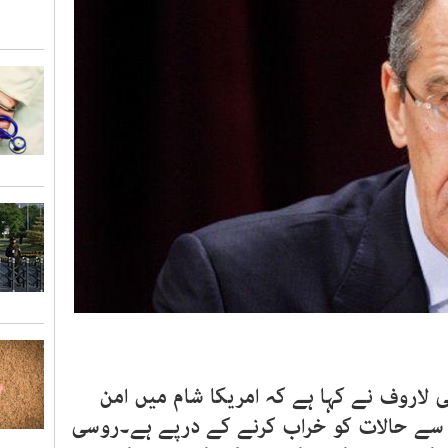
لاروف نے کہا ہے کہ امریکا شام میں امن
ں سے حالات کو خراب کرنے کے درپے ہے۔روسی