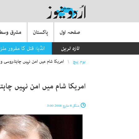
صفحہ اول
پاکستان
مشرق وسطی
تازہ ترین
انڈیا: قتل کا مفرور ملزم نام بدل کر 27 برس ت
You are here
ہوم پیچ
امریکا شام میں امن نہیں چاہتا،روسی و
امریکا شام میں امن نہیں چاہت
منگل 6 مارچ 2018 3:00