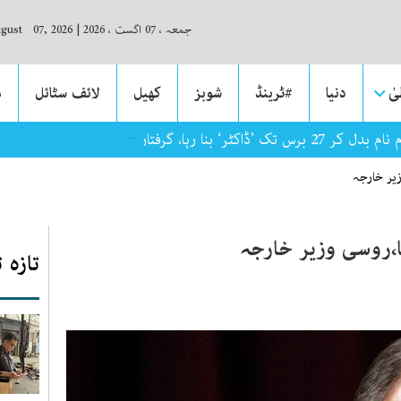
جمعہ ، 07 اگست ، 2026
|
ugust 07, 2026
ٰ
دنیا
#ٹرینڈ
شوبز
کھیل
لائف سٹائل
م
ک ’ڈاکٹر‘ بنا رہا، گرفتار
زیر خارجہ
ا،روسی وزیر خارجہ
تازہ 