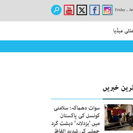
Friday , A
لٹی میڈیا
ترین خبریں
سوات دھماکہ: سلامتی
کونسل کی پاکستان
میں ’بزدلانہ‘ دہشت گرد
حملے کی شدید الفاظ