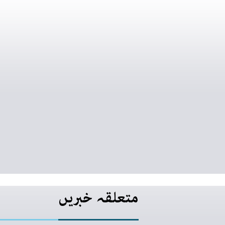
متعلقہ خبریں