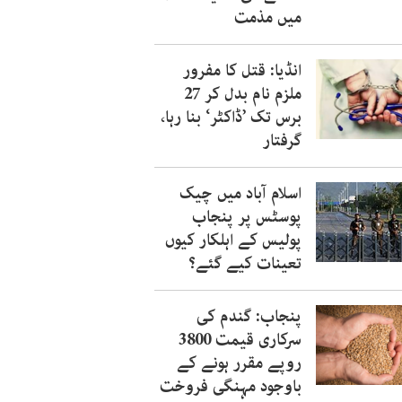
میں مذمت
انڈیا: قتل کا مفرور
ملزم نام بدل کر 27
برس تک ’ڈاکٹر‘ بنا رہا،
گرفتار
اسلام آباد میں چیک
پوسٹس پر پنجاب
پولیس کے اہلکار کیوں
تعینات کیے گئے؟
پنجاب: گندم کی
سرکاری قیمت 3800
روپے مقرر ہونے کے
باوجود مہنگی فروخت