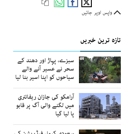
واپس اوپر جائیں
تازہ ترین خبریں
سبزے، پہاڑ اور دھند کے
سحر نے عسیر آنے والے
سیاحوں کو اپنا اسیر بنا لیا
آرامکو کی جازان ریفائنری
میں لگنے والی آگ پر قابو
پا لیا گیا
سعودی کیمل فیڈریشن کی