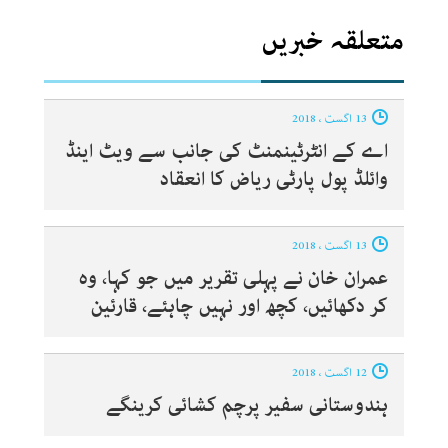
متعلقہ خبریں
13 اگست ، 2018
اے کے انٹرٹینمنٹ کی جانب سے ویٹ اینڈ
وائلڈ پول پارٹی ریاض کا انعقاد
13 اگست ، 2018
عمران خان نے پہلی تقریر میں جو کہا، وہ
کر دکھائیں، کچھ اور نہیں چاہئے، قارئین
12 اگست ، 2018
ہندوستانی سفیر پرچم کشائی کرینگے