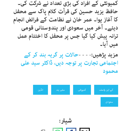
کمیونٹی کے افراد کی بڑی تعداد نے شرکت کی۔
حافظ یزید حسین کی قرأت کلام پاک سے محفل
کا آغاز ہوا۔ عمر خان نے نظامت کے فرائض انجام
دیئے۔ آخر میں سعودی اور ہندوستانی قومی
ترانہ پیش کیا گیا جس پر محفل کا اختتام عمل
میں آیا۔
مزید پڑھیں:- - - -
حالات پر گریہ بند کر کے
اجتماعی تجارت پر توجہ دیں، ڈاکٹر سید علی
محمود
کے این واصف
کمیونٹی
سفیر ہند
انڈین
سعودی
شیئر: