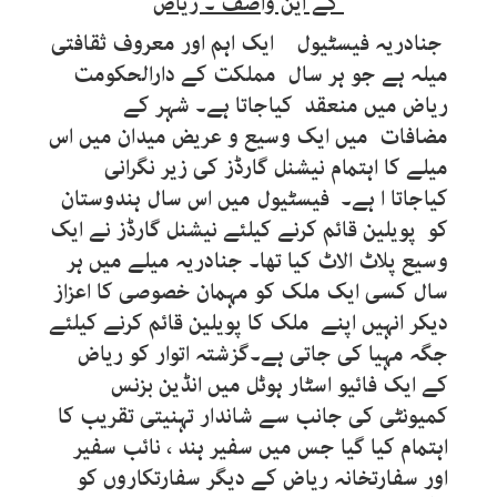
کے این واصف ۔ ریاض
جنادریہ فیسٹیول ایک اہم اور معروف ثقافتی
میلہ ہے جو ہر سال مملکت کے دارالحکومت
ریاض میں منعقد کیاجاتا ہے۔ شہر کے
مضافات میں ایک وسیع و عریض میدان میں اس
میلے کا اہتمام نیشنل گارڈز کی زیر نگرانی
کیاجاتا ا ہے۔ فیسٹیول میں اس سال ہندوستان
کو پویلین قائم کرنے کیلئے نیشنل گارڈز نے ایک
وسیع پلاٹ الاٹ کیا تھا۔ جنادریہ میلے میں ہر
سال کسی ایک ملک کو مہمان خصوصی کا اعزاز
دیکر انہیں اپنے ملک کا پویلین قائم کرنے کیلئے
جگہ مہیا کی جاتی ہے۔گزشتہ اتوار کو ریاض
کے ایک فائیو اسٹار ہوٹل میں انڈین بزنس
کمیونٹی کی جانب سے شاندار تہنیتی تقریب کا
اہتمام کیا گیا جس میں سفیر ہند ، نائب سفیر
اور سفارتخانہ ریاض کے دیگر سفارتکاروں کو