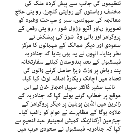
تنظیموں کی جانب سے پیش کردہ ملک کی
مختلف ریاستوں کے روایتی کلچرز، روایتی علاج
معالجہ کی سہولتیں، سیر و سیاحت وغیرہ کو
تصویرو ںاور آڈیو وژول شوز ، روایتی رقص کے
پروگرامز اور بالی وڈ شوز کی پیشکش نے
سعودی اور دیگر ممالک کے مہمانوں کا مرکز
نظر بنایا۔ انہوں نے یہ بھی بتایا کہ جنادریہ
فیسٹیول کے بعد ہندوستان کیلئے سفارتخانہ
ہند ریاض پر وزٹ ویزا حاصل کرنے والوں کی
تعداد میں اچانک ریکارڈ اضافہ نوٹ کیا گیا۔
نائب سفیر ڈاکٹر سہیل اعجاز خان نے اس
موقع پر خطاب کرتے ہوئے کہا کہ جنادریہ کے
زائرین میں انڈین پویلین پر دیگر پروگرامز کے
علاوہ یوگا کے مظاہرے نے عوام کو راغب کیا۔
چیئرمین آرگنائزنگ کمیٹی انجینیئر عبدالنعیم نے
کہا کہ جنادریہ فیسٹیول نے سعودی عرب میں