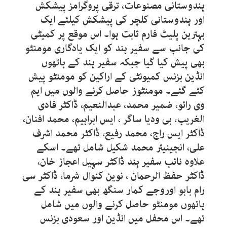
ہندوستانی مصنوعات، ترقی پروگرامز پیشکش
اور ہندوستانی کلچر کی پیشکش کیلئے ایک
بہترین پلیٹ فارم ثابت ہوا۔ اس موقع پر کمیٹی
کی جانب سے سفیر ہند کو ایک یادگاری مومنٹو
بھی پیش کیا گیا جبکہ سفیر ہند کے ہاتھوں
انڈین بزنس کمیونٹی کے اراکین کو مومنٹو پیش
کئے گئے۔ مومنٹوز حاصل کرنے والوں میں ایم
وی رائو، ضمیر محمد، عبدالنعیم، ڈاکٹر فادی
الغریب، بی ودیا ساگر ، ایس ابراہیم، محمد افنان،
ڈاکٹر ایس راج، محمد رفیع، ڈاکٹر محمد اشرف
علی، انجینیئر محمد شکیل شامل تھے۔ اسکے
علاوہ نائب سفیر ہند ڈاکٹر سہیل اعجاز خان،
ڈاکٹر حفظ الرحمان ، نوین کنوال شرما، ڈاکٹر سی
رام بابو اوروجے کمار سنگھ بھی سفیر ہند کے
ہاتھوں مومنٹو حاصل کرنے والوں میں شامل
تھے۔ اس محفل میں انڈین اور سعودی بزنس