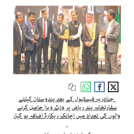
جنادریہ فیسٹیول کے بعد ہندوستان کیلئے
سفارتخانہ ہند ریاض پر وزٹ ویزا حاصل کرنے
والوں کی تعداد میں اچانک ریکارڈ اضافہ ہو گیا،