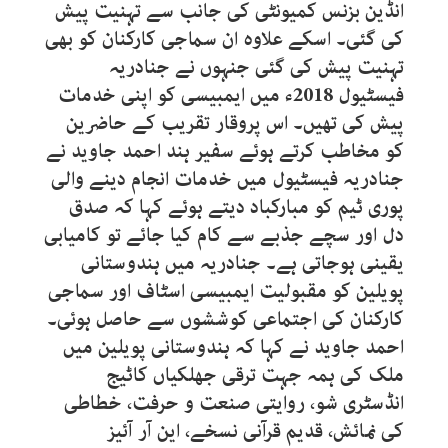
انڈین بزنس کمیونٹی کی جانب سے تہنیت پیش
کی گئی۔ اسکے علاوہ ان سماجی کارکنان کو بھی
تہنیت پیش کی گئی جنہوں نے جنادریہ
فیسٹیول 2018ء میں ایمبیسی کو اپنی خدمات
پیش کی تھیں۔ اس پروقار تقریب کے حاضرین
کو مخاطب کرتے ہوئے سفیر ہند احمد جاوید نے
جنادریہ فیسٹیول میں خدمات انجام دینے والی
پوری ٹیم کو مبارکباد دیتے ہوئے کہا کہ صدق
دل اور سچے جذبے سے کام کیا جائے تو کامیابی
یقینی ہوجاتی ہے۔ جنادریہ میں ہندوستانی
پویلین کو مقبولیت ایمبیسی اسٹاف اور سماجی
کارکنان کی اجتماعی کوششوں سے حاصل ہوئی۔
احمد جاوید نے کہا کہ ہندوستانی پویلین میں
ملک کی ہمہ جہت ترقی جھلکیاں کاٹیج
انڈسٹری شو، روایتی صنعت و حرفت، خطاطی
کی نمائش، قدیم قرآنی نسخے، این آر آئیز