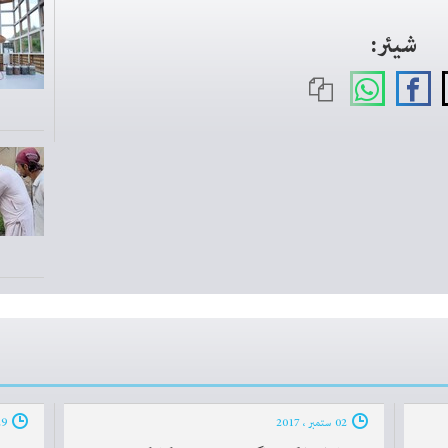
شیئر:
02 ستمبر ، 2017
29 اگست ، 2017