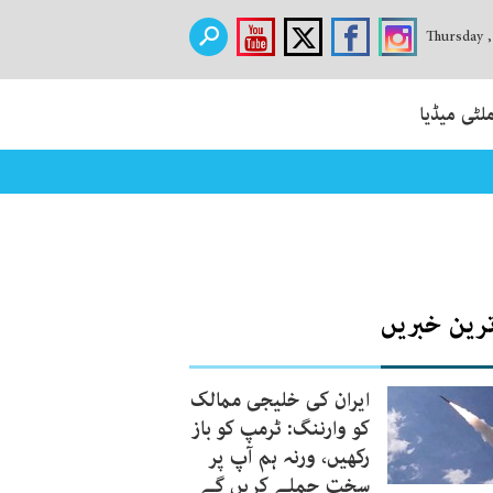
Thursday 
لٹی میڈیا
ترین خبریں
ایران کی خلیجی ممالک
کو وارننگ: ٹرمپ کو باز
رکھیں، ورنہ ہم آپ پر
سخت حملے کریں گے