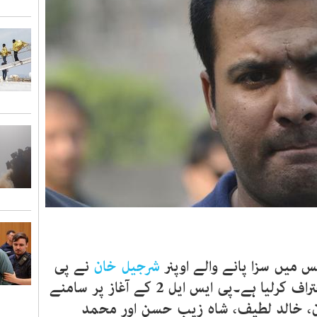
 میں سزا پانے والے اوپنر
شرجیل خان
نے پی
سی بی کو خط میں اپنے جرم کا اعتراف کرلیا ہے۔پی ایس ایل 2 کے آغاز پر سامنے
ن، خالد لطیف، شاہ زیب حسن اور محمد