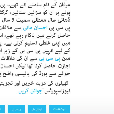
عرفان کے نام سامنے آئے تھے۔ پ
ہونے پر ان کو سزائیں سنائیں، کرک
ڈھائی سا
پی سی بی
احسان مانی
سے ملاقات 
حاصل کرنے میں ناکام رہے تھے، 
میں اپنی غلطی تسلیم کرلی ہے۔ پ
کے لیے انہیں پی سی بی کے زیر اہت
مین
پی سی بی
سے ان کی ملاقات 
اجازت حاصل کرنا تھا لیکن احسان 
حوالے سے بورڈ کی پالیسی واضح ہ
کھیلوں کی مزید خبریں اور تجزیئ
نیوزاسپورٹس"
جوائن کریں
اسپاٹ فکسنگ
شرجیل خان
پی سی بی
ا