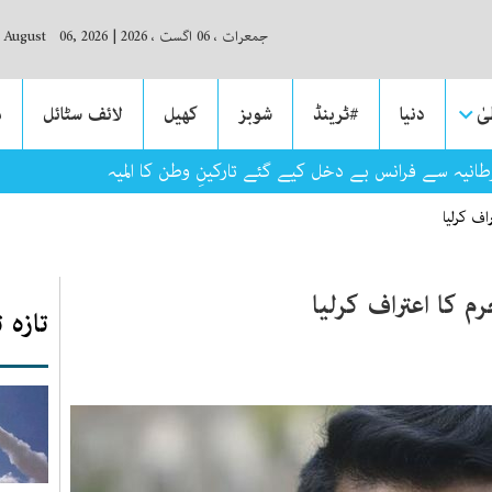
جمعرات ، 06 اگست ، 2026
|
, August 06, 2026
ٰ
دنیا
#ٹرینڈ
شوبز
کھیل
لائف سٹائل
م
رطانیہ سے فرانس بے دخل کیے گئے تارکینِ وطن کا المیہ
ف کرلیا
 کا اعتراف کرلیا
تازہ 