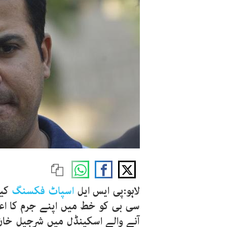
لاہو:پی ایس ایل
اسپاٹ فکسنگ
کیس
آنے والے اسکینڈل میں شرجیل خا