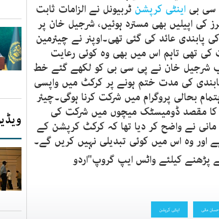
ی سی بی
اینٹی کرپشن
ٹربیونل نے الزامات ثابت
ٹرز کی اپیلیں بھی مسترد ہوئیں، شرجیل خان پر
ل معطلی سمیت 5 سال کی پابندی عائد کی گئی تھی۔اوپنر نے چیئرمین
کی تھی تاہم اس میں بھی وہ کوئی رعایت
اب شرجیل خان نے پی سی بی کو لکھے گئے خط
ابندی کی مدت ختم ہونے پر کرکٹ میں واپسی
مام بحالی پروگرام میں شرکت کرنا ہوگی۔چیئر
کا مقصد ڈومیسٹک میچوں میں شرکت کی
ویڈیو
مانی نے واضح کر دیا تھا کہ کرکٹ کرپشن کے
ے اور وہ اس میں کوئی تبدیلی نہیں کریں گے۔
ے پڑھنے کیلئے واٹس ایپ گروپ"اردو
حسان مانی
اینٹی کرپشن