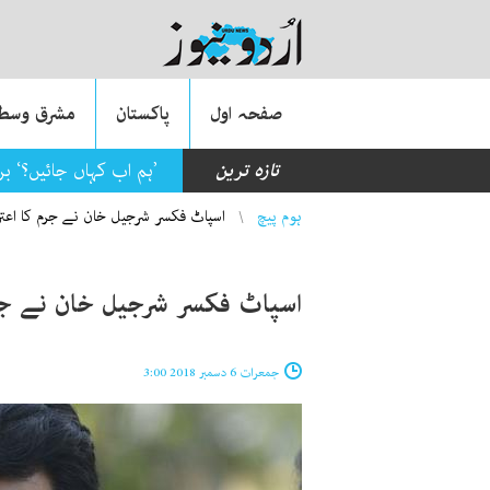
صفحہ اول
پاکستان
مشرق وسطی
تازہ ترین
’ہم اب کہاں جائیں؟‘ ب
You are here
ہوم پیچ
اسپاٹ فکسر شرجیل خان نے جرم کا اعترا
اسپاٹ فکسر شرجیل خان نے جرم
جمعرات 6 دسمبر 2018 3:00