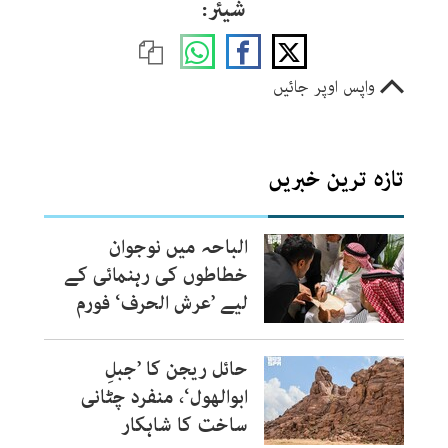
شیئر:
واپس اوپر جائیں
تازہ ترین خبریں
الباحہ میں نوجوان
خطاطوں کی رہنمائی کے
لیے ’عرش الحرف‘ فورم
حائل ریجن کا ’جبلِ
ابوالھول‘، منفرد چٹانی
ساخت کا شاہکار