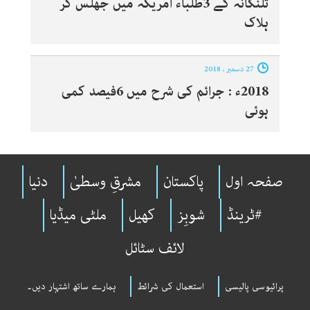
تلنگانہ کے 3طلباء امریکہ میں جھلس کر
ہلاک
27 دسمبر ، 2018
2018ء : جرائم کی شرح میں 6فیصد کمی
ہوئی
صفحہ اول
پاکستان
مشرقِ وسطیٰ
دنیا
#ٹرینڈ
شوبِز
کھیل
ملٹی میڈیا
لائف سٹائل
پرائیوسی پالیسی
استعمال کی شرائط
ہمارے ساتھ اشتہار دیں۔