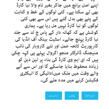
اپنے اصل برانچ میں جاکر بغیر نام والا نیا کارڈ
بھی لے سکتا ہے۔ کئی لوگوں کے خط و کتابت
کے پتے بھی بدل گئے ہیں اس سے بھی کئی
لوگوں کو نیا کارڈ نہیں مل رہا ہے۔ ہماری
کوشش ہے کہ کھاتہ دار کے پاس ج لد سے جلد
نیا کارڈ پہنچ جائے۔ اسٹیٹ بینک آف انڈیا کی
کارپوریٹ لائحہ عمل اور نئے کاروبار کی نائب
منیجنگ ڈائرکٹر منجو اگروال پہلے ہی کہہ چکی
ہیں کہ ای ایم وی کارڈ کی بناء پر لین دین کو
زیادہ محفوظ بنایا جاسکے گا اور اس سے آنے
والے وقت میں ملک میںادائیگی کا الیکٹری
فکیشن کرنے میں مدد ملے گی۔
ڈیبٹ کارڈ
وارانسی
اے ٹی ایم