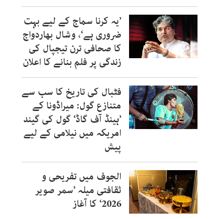
’یہ کرنا سماج کے لیے بہت
ضروری ہے‘، وشال بھاردواج
کا صحافی ترن تیجپال کی
زندگی پر فلم بنانے کا اعلان
فٹبال کی تاریخ کا سب سے
متنازع گول: میراڈونا کے
’ہینڈ آف گاڈ‘ گول کی گیند
امریکہ میں نیلامی کے لیے
پیش
الجوف میں تفریحی و
ثقافتی میلہ ’سمر صویر
2026‘ کا آغاز