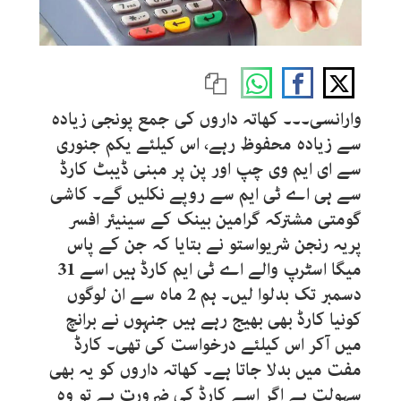
وارانسی۔۔۔ کھاتہ داروں کی جمع پونجی زیادہ
سے زیادہ محفوظ رہے، اس کیلئے یکم جنوری
سے ای ایم وی چپ اور پن پر مبنی ڈیبٹ کارڈ
سے ہی اے ٹی ایم سے روپے نکلیں گے۔ کاشی
گومتی مشترکہ گرامین بینک کے سینیئر افسر
پریہ رنجن شریواستو نے بتایا کہ جن کے پاس
میگا اسٹرپ والے اے ٹی ایم کارڈ ہیں اسے 31
دسمبر تک بدلوا لیں۔ ہم 2 ماہ سے ان لوگوں
کونیا کارڈ بھی بھیج رہے ہیں جنہوں نے برانچ
میں آکر اس کیلئے درخواست کی تھی۔ کارڈ
مفت میں بدلا جاتا ہے۔ کھاتہ داروں کو یہ بھی
سہولت ہے اگر اسے کارڈ کی ضرورت ہے تو وہ